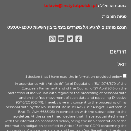
כתובת הדוא"ל :
telaviv@instytutpolski.pl
פניות הציבור:
הנכם מוזמנים להגיע אל משרדינו בימי ב' בין השעות 09:00-12:00
Instagram
Youtube
Facebook
Twitter
הירשם
I declare that I have read the information provided below:
In accordance with Article 6(1)(a) of Regulation (EU) 2016/679 of the
European Parliament and of the Council of 27 April 2016 on the
protection of individuals with regard to the processing of personal data
and on the free movement of such data and repealing Directive
95/46/EC (GDPR), I hereby give my consent to the processing of my
personal data by the Polish Institute in Tel Aviv (Beit Psagot, 3 Rothschild
Blvd. Tel Aviv, 6688106) in connection with the subscription to the
newsletter. At the same time, I declare that I have acquainted myself
with the information contained below, being the implementation of the
information obligation specified in Article 13 of the GDPR concerning the
processing of my personal data, and I am also familiar with all the rights