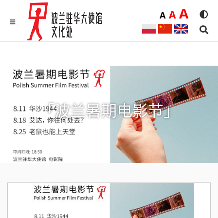
Duż
A
Średnia
A
Domyślna
A
Rozmia
We
MENU
Sear
「波兰暑期电影节」