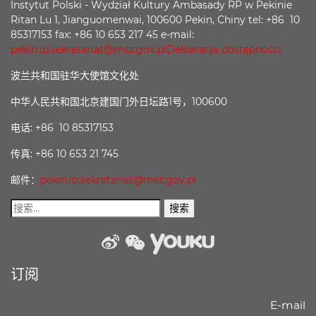
Instytut Polski - Wydział Kultury Ambasady RP w Pekinie
Ritan Lu 1, Jianguomenwai, 100600 Pekin, Chiny tel: +86 10
85317153 fax: +86 10 653 217 45 e-mail:
pekin.ip.sekretariat@msz.gov.pl
Deklaracja dostępności
波兰共和国驻华大使馆文化处
中华人民共和国北京建国门外日坛路1号，100600
电话: +86 10 85317153
传真: +86 10 653 21 745
邮件：
pekin.ip.sekretariat@msz.gov.pl
weibo
wechat
Youku
订阅