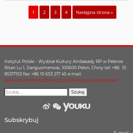
1
2
3
4
Następna strona »
Instytut Polski - Wydział Kultury Ambasady RP w Pekinie
Ritan Lu 1, Jianguomenwai, 100600 Pekin, Chiny tel: +86 10
85317153 fax: +86 10 653 217 45 e-mail:
pekin.ip.sekretariat@msz.gov.pl
Deklaracja dostępności
weibo
wechat
Youku
Subskrybuj