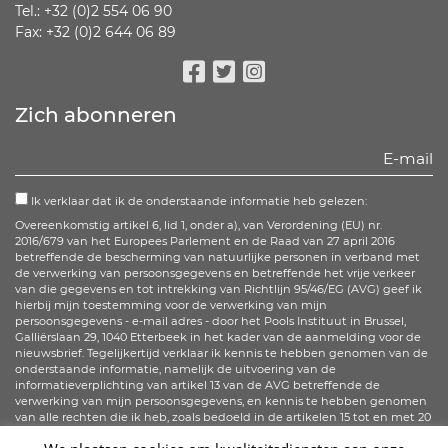
Tel.: +32 (0)2 554 06 90
Fax: +32 (0)2 644 06 89
Facebook
Twitter
Instagram
Zich abonneren
Ik verklaar dat ik de onderstaande informatie heb gelezen:
Overeenkomstig artikel 6, lid 1, onder a), van Verordening (EU) nr.
2016/679 van het Europees Parlement en de Raad van 27 april 2016
betreffende de bescherming van natuurlijke personen in verband met
de verwerking van persoonsgegevens en betreffende het vrije verkeer
van die gegevens en tot intrekking van Richtlijn 95/46/EG (AVG) geef ik
hierbij mijn toestemming voor de verwerking van mijn
persoonsgegevens - e-mail adres - door het Pools Instituut in Brussel,
Galliërslaan 29, 1040 Etterbeek in het kader van de aanmelding voor de
nieuwsbrief. Tegelijkertijd verklaar ik kennis te hebben genomen van de
onderstaande informatie, namelijk de uitvoering van de
informatieverplichting van artikel 13 van de AVG betreffende de
verwerking van mijn persoonsgegevens, en kennis te hebben genomen
van alle rechten die ik heb, zoals bedoeld in de artikelen 15 tot en met 20
van de AVG.