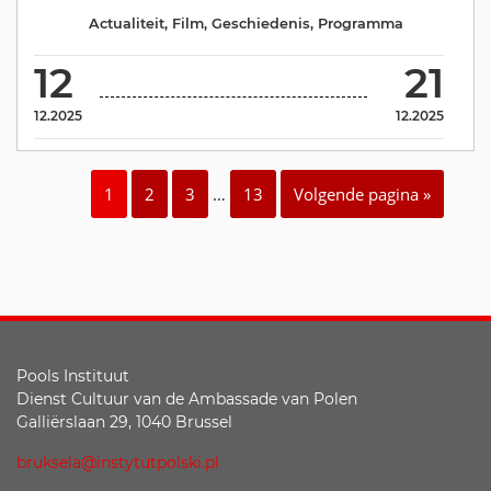
Actualiteit
,
Film
,
Geschiedenis
,
Programma
12
21
12.2025
12.2025
1
2
3
…
13
Volgende pagina »
Pools Instituut
Dienst Cultuur van de Ambassade van Polen
Galliërslaan 29, 1040 Brussel
bruksela@instytutpolski.pl