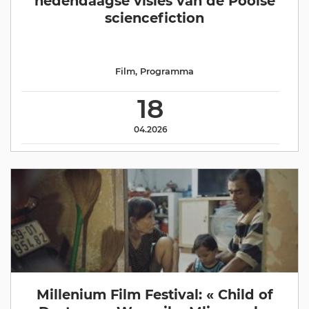
hedendaagse visies van de Poolse
sciencefiction
Film
,
Programma
18
04.2026
Millenium Film Festival: « Child of