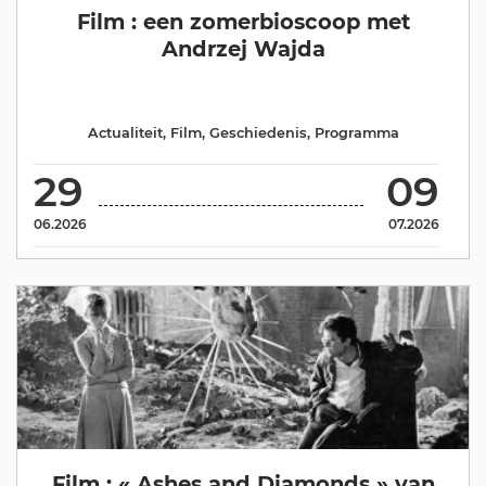
Film : een zomerbioscoop met
Andrzej Wajda
Actualiteit
,
Film
,
Geschiedenis
,
Programma
29
09
06.2026
07.2026
Film : « Ashes and Diamonds » van