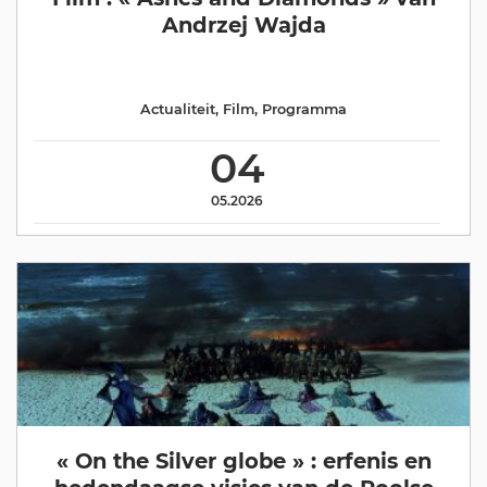
Andrzej Wajda
Actualiteit
,
Film
,
Programma
04
05.2026
« On the Silver globe » : erfenis en