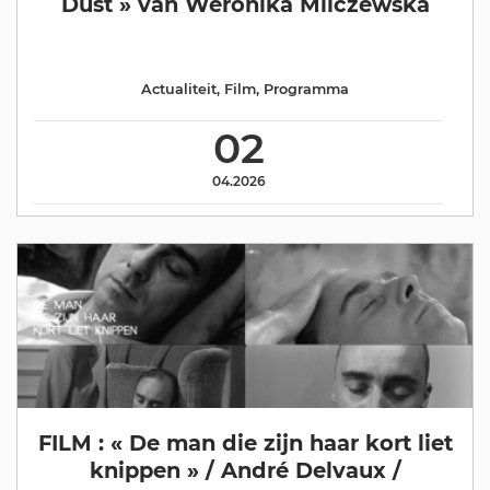
Dust » van Weronika Mliczewska
Actualiteit
,
Film
,
Programma
02
04.2026
FILM : « De man die zijn haar kort liet
knippen » / André Delvaux /