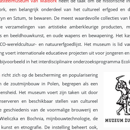
asteelmuseum van Malbork
heeft de taak om de historische i
rk, een belangrijk onderdeel van het cultureel erfgoed en d
yn en Sztum, te bewaren. De meest waardevolle collecties van
e verzamelingen van artistieke amberkleurige producten, m
ls en beeldhouwkunst, en oude wapens en bewapening. Het kas
O-wereldcultuur- en natuurerfgoedlijst. Het museum is lid va
ng voert internationale educatieve projecten uit voor jongeren e
jvoorbeeld in het interdisciplinaire onderzoeksprogramma Ecolo
a
richt zich op de bescherming en popularisering
an de zoutmijnbouw in Polen, begrepen als een
nsheid. Het museum voert zijn taken uit door
nserveren en beschikbaar stellen van cultureel
e geschiedenis van de voormalige brouwerij en
ieliczka en Bochnia, mijnbouwtechnologie, de
 kunst en etnografie. De instelling beheert ook,