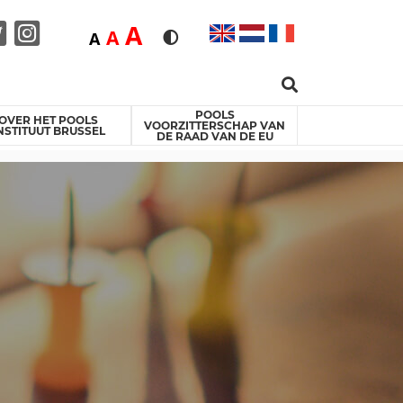
Duża
A
Średnia
A
Domyślna
A
Rozmiar czcionki
Wersja kontrastowa
Search …
acebook
Twitter
Instagram
POOLS
OVER HET POOLS
VOORZITTERSCHAP VAN
NSTITUUT BRUSSEL
DE RAAD VAN DE EU