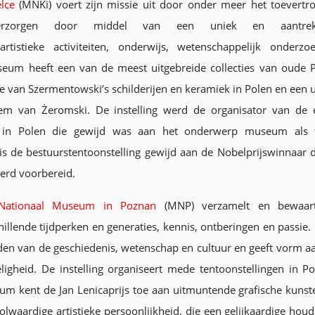
lce
(MNKi) voert zijn missie uit door onder meer het toevert
verzorgen door middel van een uniek en aantrekk
artistieke activiteiten, onderwijs, wetenschappelijk onderz
museum heeft een van de meest uitgebreide collecties van oude 
tie van Szermentowski’s schilderijen en keramiek in Polen en een 
m van Żeromski. De instelling werd de organisator van de e
ntie in Polen die gewijd was aan het onderwerp museum als 
s de bestuurstentoonstelling gewijd aan de Nobelprijswinnaar d
werd voorbereid.
Nationaal Museum in Poznan
(MNP) verzamelt en bewaart 
hillende tijdperken en generaties, kennis, ontberingen en passie.
en van de geschiedenis, wetenschap en cultuur en geeft vorm aa
ligheid. De instelling organiseert mede tentoonstellingen in P
m kent de Jan Lenicaprijs toe aan uitmuntende grafische kunste
olwaardige artistieke persoonlijkheid, die een gelijkaardige houdi