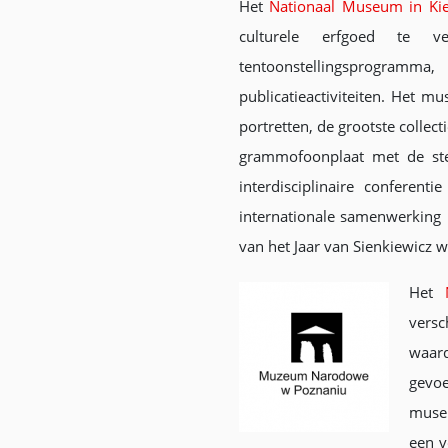
Het
Nationaal Museum in Kie
culturele erfgoed te 
tentoonstellingsprogramma, 
publicatieactiviteiten. Het 
portretten, de grootste collec
grammofoonplaat met de ste
interdisciplinaire confere
internationale samenwerking i
van het Jaar van Sienkiewicz 
Het
versc
waard
gevoe
museu
een v