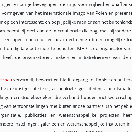
llingen en burgerbewegingen, de strijd voor vrijheid en onafhank
t vormgeven van het internationale imago van Polen en presente
ur op een interessante en begrijpelijke manier aan het buitenland
m neemt zij deel aan de internationale dialoog, met bijzonder
 op een open manier uit en bevordert een zo breed mogelijke toe
 hun digitale potentieel te benutten. MHP is de organisator van
el heeft de organisatoren, makers en initiatiefnemers van de m
rschau
verzamelt, bewaart en biedt toegang tot Poolse en buiten
d van kunstgeschiedenis, archeologie, geschiedenis, numismatie
lingen en studiebezoeken die verband houden met wetenschap
g van tentoonstellingen met buitenlandse partners. Op het gebi
sorganisatie, publicaties en wetenschappelijke projecten hee
re instellingen, galerieën en wetenschappelijke instituten in