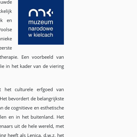
rouwde
elijk
oek en
Poolse
unieke
erste
therapie. Een voorbeeld van
ie in het kader van de viering
het culturele erfgoed van
 Het bevordert de belangrijkste
n de cognitieve en esthetische
olen en in het buitenland. Het
naars uit de hele wereld, met
ng heeft als Lenica, d.w.z. het