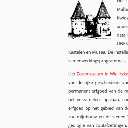
Het
k
Malbo
Kwidz
ander
detai
UNESC
Kastelen en Musea. De instelli
samenwerkingsprogramma’s, bi
Het
Zoutmuseum in Wieliczk
van de rijke geschiedenis v
permanent erfgoed van de me
het verzamelen, opslaan, co
erfgoed op het gebied van d
zoutmijnbouw en de steden W
geologie van zoutafzettingen,