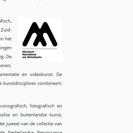
fisch,
 Zuid-
en het
lingen
ig. De
kenen,
cumentatie en videokunst. De
e kunstdisciplines combineert:
conografisch, fotografisch en
olse en buitenlandse kunst,
t juweel van de collectie van
de Nederlandse Renaissance