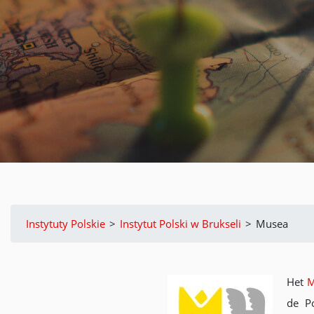
Instytuty Polskie
>
Instytut Polski w Brukseli
>
Musea
Het
M
de Po