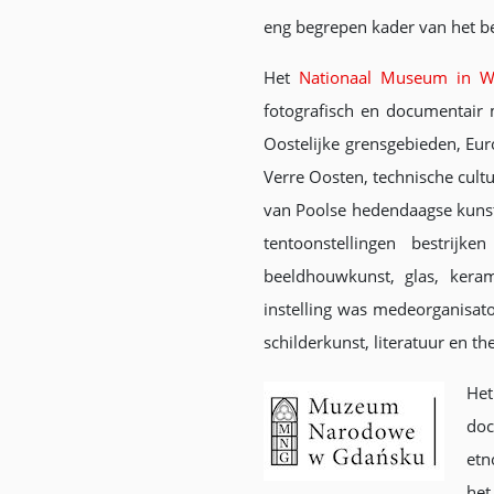
eng begrepen kader van het ber
Het
Nationaal Museum in W
fotografisch en documentair 
Oostelijke grensgebieden, Eu
Verre Oosten, technische cultu
van Poolse hedendaagse kunst 
tentoonstellingen bestrijken
beeldhouwkunst, glas, keram
instelling was medeorganisato
schilderkunst, literatuur en th
He
doc
etn
het