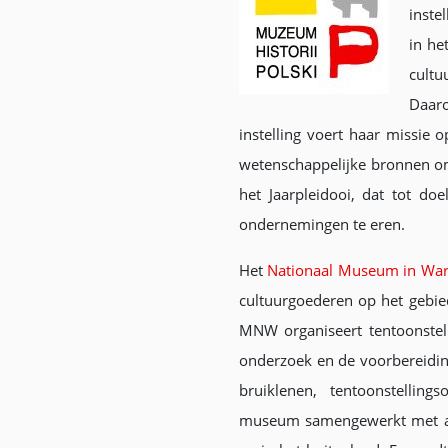
inste
in he
cultu
Daaro
instelling voert haar missie
wetenschappelijke bronnen om
het Jaarpleidooi, dat tot do
ondernemingen te eren.
Het
Nationaal Museum in Wa
cultuurgoederen op het gebie
MNW organiseert tentoonstel
onderzoek en de voorbereidin
bruiklenen, tentoonstelling
museum samengewerkt met ande