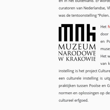
en in het buitenland. Er wo
curatoren van Nederlandse, Vl
was de tentoonstelling “Pole
Het
N
door 
en Po
museu
Het w
van k
instelling is het project Cu
een culturele instelling is 
praktijken tussen Poolse en G
normen en oplossingen op de 
cultureel erfgoed.