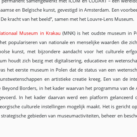
rdt permanent samengewerkt met ICOM en CODART – een wereldo
aamse en Belgische kunst, gevestigd in Amsterdam. Een voorbeeld
n. De kracht van het beeld”, samen met het Louvre-Lens Museum.
ationaal Museum in Krakau
(MNK) is het oudste museum in Pol
het populariseren van nationale en menselijke waarden die zic
olse kunst, met bijzondere aandacht voor het culturele erfg
m houdt zich bezig met digitalisering, educatieve en wetenscha
as het eerste museum in Polen dat de status van een wetensch
unstwetenschappen en artistieke creatie kreeg. Een van de inte
lture Beyond Borders, in het kader waarvan het programma van de
uitgevoerd. In het kader daarvan werd een platform gelanceerd 
eorgische culturele instellingen mogelijk maakt. Het is gericht o
strategische gebieden van museumactiviteiten, beheer en besch