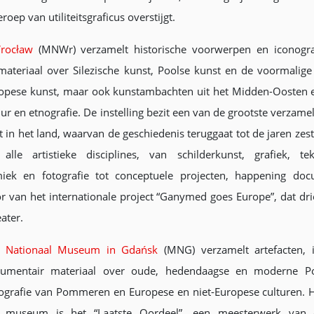
oep van utiliteitsgraficus overstijgt.
rocław
(MNWr) verzamelt historische voorwerpen en iconogra
materiaal over Silezische kunst, Poolse kunst en de voormalige
ropese kunst, maar ook kunstambachten uit het Midden-Oosten 
ur en etnografie. De instelling bezit een van de grootste verzame
in het land, waarvan de geschiedenis teruggaat tot de jaren zest
 alle artistieke disciplines, van schilderkunst, grafiek, te
iek en fotografie tot conceptuele projecten, happening do
r van het internationale project “Ganymed goes Europe”, dat dri
eater.
t
Nationaal Museum in Gdańsk
(MNG) verzamelt artefacten, i
umentair materiaal over oude, hedendaagse en moderne Po
ografie van Pommeren en Europese en niet-Europese culturen. He
 museum is het “Laatste Oordeel”, een meesterwerk van 