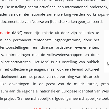
. De instelling neemt actief deel aan internationaal onderzoek, c
t kader van de internationale samenwerking werden workshops v
e documentatie van Noorse en IJslandse kerken georganiseerd.
czecin
(MNS) voert zijn missie uit door zijn collecties te
an een permanent tentoonstellingsprogramma, door het
 tentoonstellingen en diverse artistieke evenementen,
ties, ontmoetingen met de volkswetenschappen en door
icatieactiviteiten. Het MNS is als instelling van publiek
 het collectieve geheugen, maar ook een levend cultureel
f deelneemt aan het proces van de vorming van historisch
ijke opvattingen. In de geest van de multiculturele, gren
um aan de regionale, nationale en Europese identiteit van Wes
onale project “Gemeenschappelijk Erfgoed, gemeenschappelijke toe