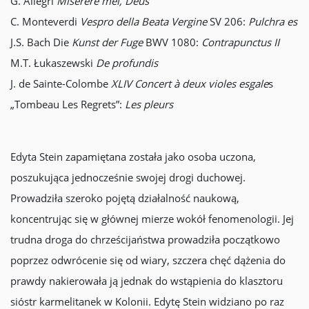
G. Allegri
Miserere mei, Deus
C. Monteverdi
Vespro della Beata Vergine
SV 206:
Pulchra es
J.S. Bach Die
Kunst der Fuge
BWV 1080:
Contrapunctus II
M.T. Łukaszewski
De profundis
J. de Sainte-Colombe
XLIV Concert à deux violes esgale
s
„Tombeau Les Regrets”:
Les pleurs
Edyta Stein zapamiętana została jako osoba uczona,
poszukująca jednocześnie swojej drogi duchowej.
Prowadziła szeroko pojętą działalność naukową,
koncentrując się w głównej mierze wokół fenomenologii. Jej
trudna droga do chrześcijaństwa prowadziła początkowo
poprzez odwrócenie się od wiary, szczera chęć dążenia do
prawdy nakierowała ją jednak do wstąpienia do klasztoru
sióstr karmelitanek w Kolonii. Edytę Stein widziano po raz