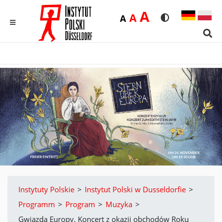
Duża
A
Średnia
A
Domyślna
A
Rozmiar czcionk
Wersja kon
MENU
Sear
Instytuty Polskie
>
Instytut Polski w Dusseldorfie
>
Programm
>
Program
>
Muzyka
>
Gwiazda Europy. Koncert z okazji obchodów Roku