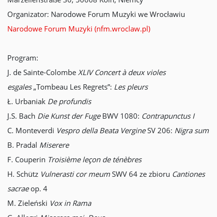
Organizator: Narodowe Forum Muzyki we Wrocławiu
Narodowe Forum Muzyki (nfm.wroclaw.pl)
Program:
J. de Sainte-Colombe
XLIV Concert à deux violes
esgales
„Tombeau Les Regrets”:
Les pleurs
Ł. Urbaniak
De profundis
J.S. Bach
Die Kunst der Fuge
BWV 1080:
Contrapunctus I
C. Monteverdi
Vespro della Beata Vergine
SV 206:
Nigra sum
B. Pradal
Miserere
F. Couperin
Troisième leçon de ténèbres
H. Schütz
Vulnerasti cor meum
SWV 64 ze zbioru
Cantiones
sacrae
op. 4
M. Zieleński
Vox in Rama