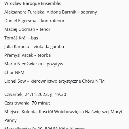
Wrocław Baroque Ensemble:
Aleksandra Turalska, Aldona Bartnik – soprany
Daniel Elgersma – kontratenor
Maciej Gocman – tenor
Tomáš Král – bas
Julia Karpeta – viola da gamba
Přemysl Vacek – teorba
Marta Niedźwiecka – pozytyw
Chór NFM
Lionel Sow – kierownictwo artystyczne Chóru NFM
Czwartek, 24.11.2022, g. 19.30
Czas trwania:
70 minut
Miejsce: Kolonia, Kościół Wniebowzięcia Najświętszej Maryi
Panny
Marzellenstraße 30, 50668 Köln, Niemcy