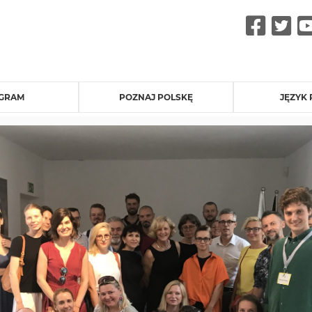
Fac
Tw
GRAM
POZNAJ POLSKĘ
JĘZYK 