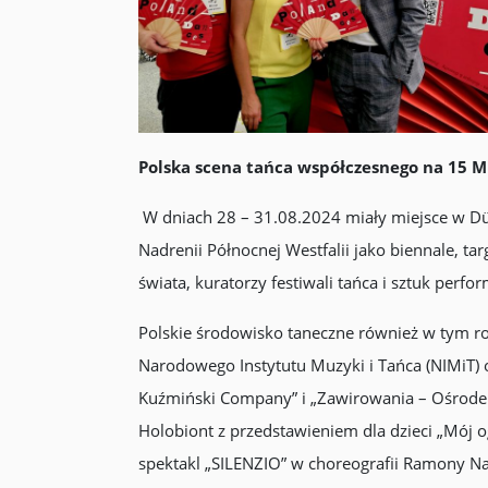
Polska scena tańca współczesnego na 15 
W dniach 28 – 31.08.2024 miały miejsce w Dü
Nadrenii Północnej Westfalii jako biennale, 
świata, kuratorzy festiwali tańca i sztuk perfo
Polskie środowisko taneczne również w tym ro
Narodowego Instytutu Muzyki i Tańca (NIMiT) o
Kuźmiński Company” i „Zawirowania – Ośrodek
Holobiont z przedstawieniem dla dzieci „Mój og
spektakl „SILENZIO” w choreografii Ramony N