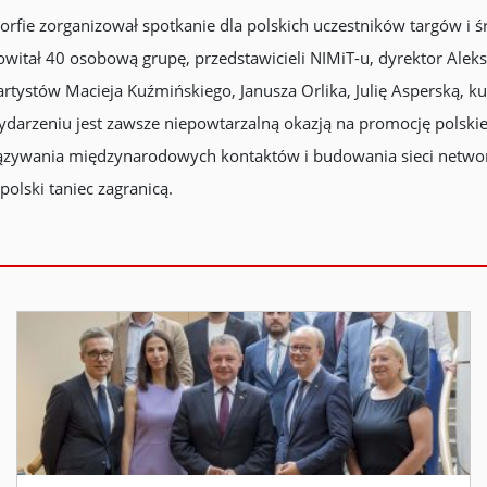
rfie zorganizował spotkanie dla polskich uczestników targów i ś
 powitał 40 osobową grupę, przedstawicieli NIMiT-u, dyrektor Ale
tystów Macieja Kuźmińskiego, Janusza Orlika, Julię Asperską, kur
darzeniu jest zawsze niepowtarzalną okazją na promocję polskieg
ązywania międzynarodowych kontaktów i budowania sieci networkó
polski taniec zagranicą.