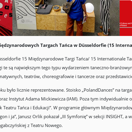
Międzynarodowych Targach Tańca w Düsseldorfie (15 Inter
sseldorfie 15 Międzynarodowe Targi Tańca/ 15 Internationale 
targi te są największym tego typu wydarzeniem taneczno-branżow
rmatywnych, teatrów, choreografowie i tancerze oraz przedstawiciel
ku było licznie reprezentowane. Stoisko „PolandDances” na targa
raz Instytut Adama Mickiewicza (IAM). Poza tym indywidualnie o
 Teatru Tańca i Edukacji”. W programie głównym Międzynarodow
on i ja”, Janusz Orlik pokazał „III Symfonię” w sekcji INSIGHT, 
agabczyńskiej z Teatru Nowego.