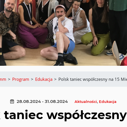
amm
>
Program
>
Edukacja
>
Polsk taniec współczesny na 15 M
28.08.2024 - 31.08.2024
Aktualności
,
Edukacja
 taniec współczesny