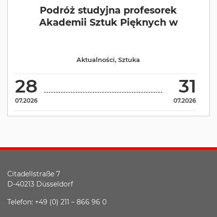
Podróż studyjna profesorek
Akademii Sztuk Pięknych w
Aktualności
,
Sztuka
28
31
07.2026
07.2026
Citadellstraße 7
D-40213 Düsseldorf
Telefon: +49 (0) 211 – 866 96 0