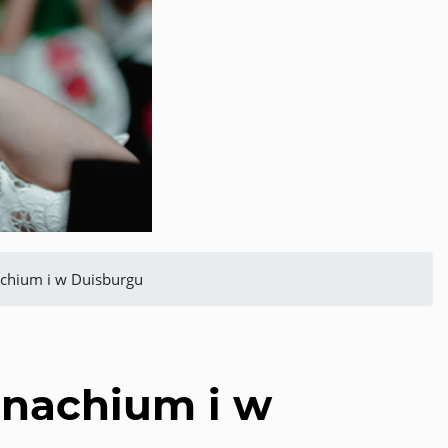
achium i w Duisburgu
onachium i w