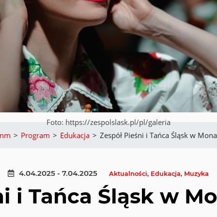
Foto: https://zespolslask.pl/pl/galeria
amm
>
Program
>
Edukacja
>
Zespół Pieśni i Tańca Śląsk w Mon
4.04.2025 - 7.04.2025
Aktualności
,
Edukacja
,
Muzyka
ni i Tańca Śląsk w M