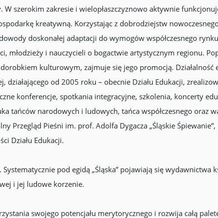
tury. W szerokim zakresie i wielopłaszczyznowo aktywnie funkcjo
 gospodarkę kreatywną. Korzystając z dobrodziejstw nowoczesnego
ając dowody doskonałej adaptacji do wymogów współczesnego ry
ci, młodzieży i nauczycieli o bogactwie artystycznym regionu. Po
orobkiem kulturowym, zajmuje się jego promocją. Działalność e
j, działającego od 2005 roku – obecnie Działu Edukacji, zrealiz
ne konferencje, spotkania integracyjne, szkolenia, koncerty edu
nauka tańców narodowych i ludowych, tańca współczesnego oraz war
ny Przegląd Pieśni im. prof. Adolfa Dygacza „Śląskie Śpiewanie”
ci Działu Edukacji.
. Systematycznie pod egidą „Śląska” pojawiają się wydawnictwa 
ej i jej ludowe korzenie.
zystania swojego potencjału merytorycznego i rozwija całą palet