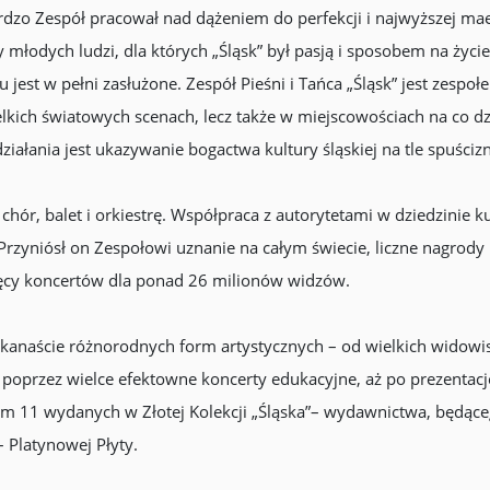
dzo Zespół pracował nad dążeniem do perfekcji i najwyższej mae
 młodych ludzi, dla których „Śląsk” był pasją i sposobem na życ
 jest w pełni zasłużone. Zespół Pieśni i Tańca „Śląsk” jest zes
lkich światowych scenach, lecz także w miejscowościach na co 
ziałania jest ukazywanie bogactwa kultury śląskiej na tle spuściz
ór, balet i orkiestrę. Współpraca z autorytetami w dziedzinie k
Przyniósł on Zespołowi uznanie na całym świecie, liczne nagrody
sięcy koncertów dla ponad 26 milionów widzów.
ilkanaście różnorodnych form artystycznych – od wielkich widow
 poprzez wielce efektowne koncerty edukacyjne, aż po prezentacj
tym 11 wydanych w Złotej Kolekcji „Śląska”– wydawnictwa, będąc
 – Platynowej Płyty.