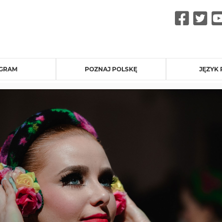
Fac
Tw
GRAM
POZNAJ POLSKĘ
JĘZYK 