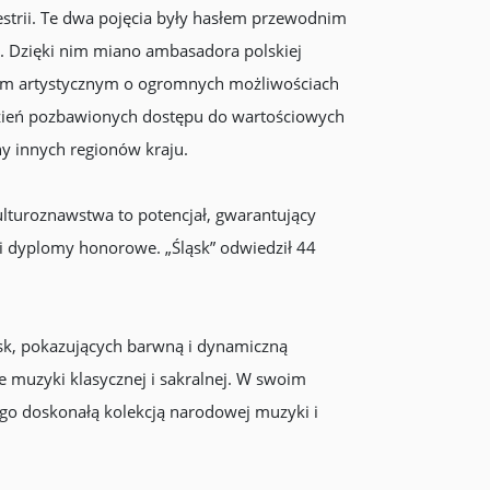
strii. Te dwa pojęcia były hasłem przewodnim
ie. Dzięki nim miano ambasadora polskiej
połem artystycznym o ogromnych możliwościach
dzień pozbawionych dostępu do wartościowych
ny innych regionów kraju.
ulturoznawstwa to potencjał, gwarantujący
 i dyplomy honorowe. „Śląsk” odwiedził 44
isk, pokazujących barwną i dynamiczną
e muzyki klasycznej i sakralnej. W swoim
ego doskonałą kolekcją narodowej muzyki i