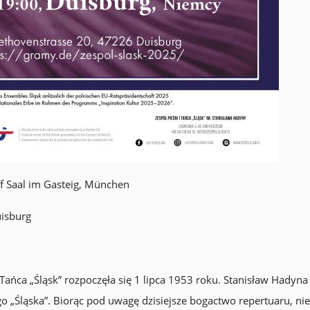
ff Saal im Gasteig, München
uisburg
i Tańca „Śląsk” rozpoczęła się 1 lipca 1953 roku. Stanisław Hadyn
 „Śląska”. Biorąc pod uwagę dzisiejsze bogactwo repertuaru, nie