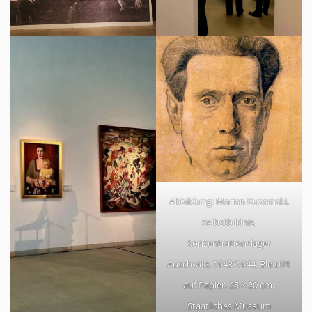
Abbildung: Marian Ruzamski,
Selbstbildnis,
Konzentrationslager
Auschwitz, 1943/1944, Bleistift
auf Papier, 25 × 20 cm,
Staatliches Museum