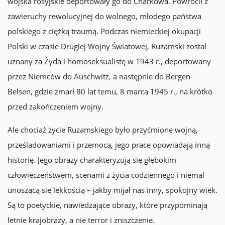
wojska rosyjskie deportowały go do Charkowa. Powrócił z
zawieruchy rewolucyjnej do wolnego, młodego państwa
polskiego z ciężką traumą. Podczas niemieckiej okupacji
Polski w czasie Drugiej Wojny Światowej, Ruzamski został
uznany za Żyda i homoseksualistę w 1943 r., deportowany
przez Niemców do Auschwitz, a następnie do Bergen-
Belsen, gdzie zmarł 80 lat temu, 8 marca 1945 r., na krótko
przed zakończeniem wojny.
Ale chociaż życie Ruzamskiego było przyćmione wojną,
prześladowaniami i przemocą, jego prace opowiadają inną
historię. Jego obrazy charakteryzują się głębokim
człowieczeństwem, scenami z życia codziennego i niemal
unoszącą się lekkością – jakby mijał nas inny, spokojny wiek.
Są to poetyckie, nawiedzające obrazy, które przypominają
letnie krajobrazy, a nie terror i zniszczenie.