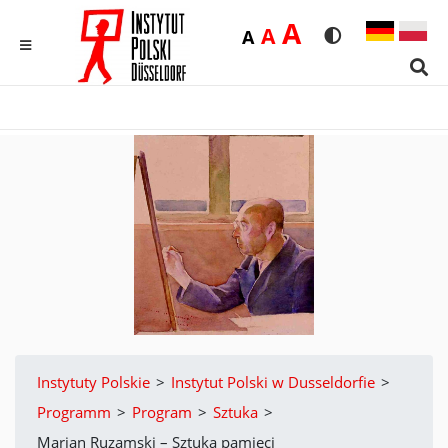
Duża
A
Średnia
A
Domyślna
A
Rozmiar czcionk
Wersja kon
MENU
Sear
Instytuty Polskie
>
Instytut Polski w Dusseldorfie
>
Programm
>
Program
>
Sztuka
>
Marian Ruzamski – Sztuka pamięci