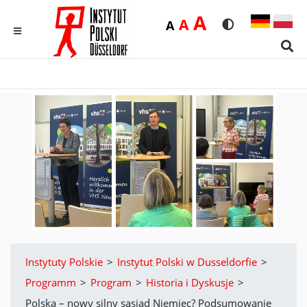
Duża
A
Średnia
A
Domyślna
A
Rozmiar czcionk
Wersja kon
MENU
Sear
Instytuty Polskie
>
Instytut Polski w Dusseldorfie
>
Programm
>
Program
>
Historia i Dyskusje
>
Polska – nowy silny sąsiad Niemiec? Podsumowanie