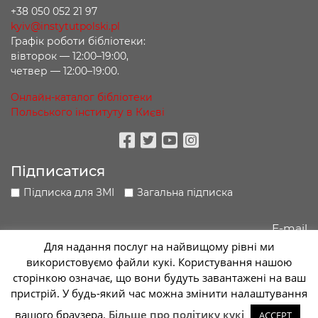
+38 050 052 21 97
kyiv@instytutpolski.pl
Графік роботи бібліотеки:
вівторок — 12:00–19:00,
четвер — 12:00–19:00.
Онлайн-каталог бібліотеки
Польського інституту в Києві
Facebook
Twitter
Youtube
Instagram
Підписатися
Підписка для ЗМІ
Загальна підписка
Для надання послуг на найвищому рівні ми
використовуємо файли кукі. Користування нашою
Підписатися
сторінкою означає, що вони будуть завантажені на ваш
пристрій. У будь-який час можна змінити налаштування
Sc
вашого браузера.
Більше про політику кукі
ACCEPT