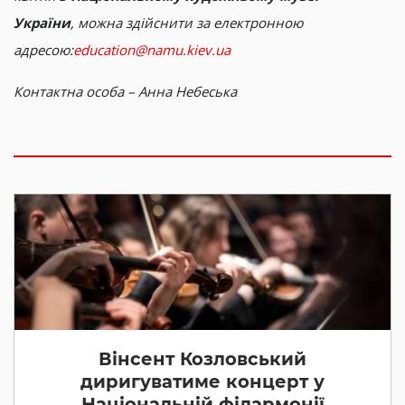
України
,
можна здійснити за електронною
адресою:
education@namu.kiev.ua
Контактна особа – Анна Небеська
Вінсент Козловський
диригуватиме концерт у
Національній філармонії