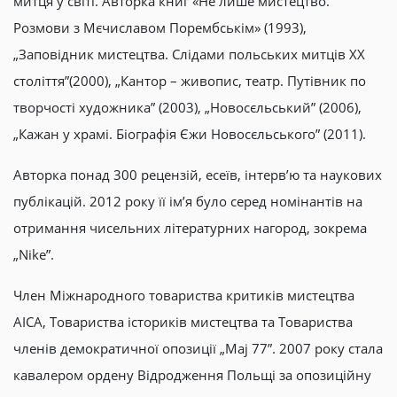
митця у світі. Авторка книг «Не лише мистецтво.
Розмови з Мєчиславом Порембськім» (1993),
„Заповідник мистецтва. Слідами польських митців XX
століття”(2000), „Кантор – живопис, театр. Путівник по
творчості художника” (2003), „Новосєльський” (2006),
„Кажан у храмі. Біографія Єжи Новосєльського” (2011).
Авторка понад 300 рецензій, есеїв, інтерв’ю та наукових
публікацій. 2012 року її ім’я було серед номінантів на
отримання чисельних літературних нагород, зокрема
„Nike”.
Член Міжнародного товариства критиків мистецтва
AICA, Товариства істориків мистецтва та Товариства
членів демократичної опозиції „Maj 77”. 2007 року стала
кавалером ордену Відродження Польщі за опозиційну