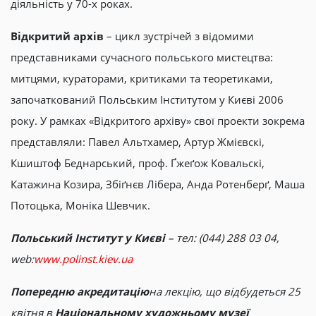
діяльність у 70-х роках.
Відкритий архів
– цикл зустрічей з відомими
представниками сучасного польського мистецтва:
митцями, кураторами, критиками та теоретиками,
започаткований Польським Інститутом у Києві 2006
року. У рамках «Відкритого архіву» свої проекти зокрема
представляли: Павел Альтхамер, Артур Жмієвскі,
Кшиштоф Беднарський, проф. Ґжеґож Ковальскі,
Катажина Козира, Збіґнєв Лібера, Анда Ротенберґ, Маша
Потоцька, Моніка Шевчик.
Польський Інститут у Києві
– тел: (044) 288 03 04,
web:
www.polinst.kiev.ua
Попередню акредитацію
на лекцію, що відбудеться 25
квітня в
Національному художньому музеї