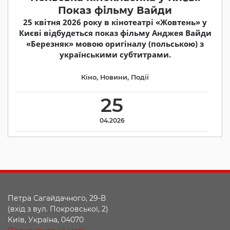
Показ фільму Вайди
25 квітня 2026 року в кінотеатрі «Жовтень» у
Києві відбудеться показ фільму Анджея Вайди
«Березняк» мовою оригіналу (польською) з
українськими субтитрами.
Кіно
,
Новини
,
Події
25
04.2026
Петра Сагайдачного, 29-В
(вхід з вул. Покровської, 2)
Київ, Україна, 04070