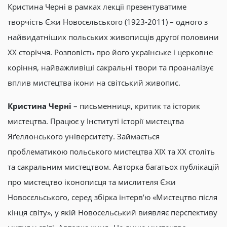
Кристина Черні в рамках лекції презентуватиме
творчість Єжи Новосєльського (1923-2011) – одного з
найвидатніших польських живописців другої половини
ХХ сторіччя. Розповість про його українське і церковне
коріння, найважливіші сакральні твори та проаналізує
вплив мистецтва ікони на світський живопис.
Кристина Черні
– письменниця, критик та історик
мистецтва. Працює у Інституті історії мистецтва
Яґеллонського університету. Займається
проблематикою польського мистецтва ХІХ та ХХ століть
та сакральним мистецтвом. Авторка багатьох публікацій
про мистецтво іконописця та мислителя Єжи
Новосєльського, серед збірка інтерв’ю «Мистецтво після
кінця світу», у якій Новосельський виявляє перспективу