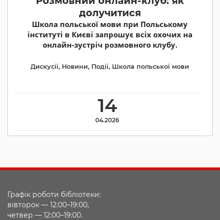
Розмовний онлайн-клуб: як
долучитися
Школа польської мови при Польському
інституті в Києві запрошує всіх охочих на
онлайн-зустріч розмовного клубу.
Дискусії
,
Новини
,
Події
,
Школа польської мови
14
04.2026
Графік роботи бібліотеки:
вівторок — 12:00–19:00,
четвер — 12:00–19:00.