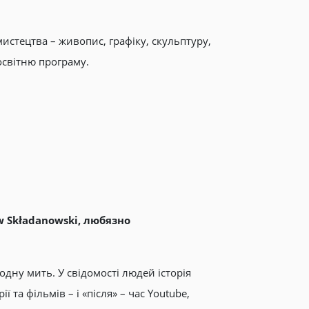
истецтва – живопис, графіку, скульптуру,
освітню програму.
w Składanowski, любязно
одну мить. У свідомості людей історія
 та фільмів – і «після» – час Youtube,