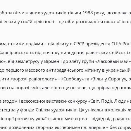
 роботи вітчизняних художників тільки 1988 року, дозволяє
ї епохи у своїй цілісності – це ніби розглядання власної істор
манітними подіями – від візиту в СРСР президента США Рона
Кашпіровського, від початку виведення радянських військ і
», від землетрусу у Вірменії до злету групи «Ласковый май»
 до першого масового антирадянського мітингу в українській 
шити «ворожі радіоголоси» – «Свободу» та «Вільну Європу», р
тояв на порозі змін, але ніхто ще не знав, що прірва під ног
а згодом і всесоюзної виставки-конкурсу «Світ. Події. Людин
стецтва у фонди Спілки художників. Ця унікальна колекція ж
сторії розвитку українського мистецтва – відхід від радянс
ійно дозволених творчих експериментів: вперше – без соцре