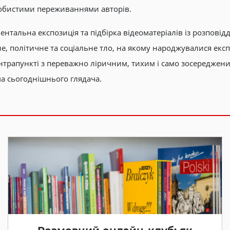
собистими переживаннями авторів.
тальна експозиція та підбірка відеоматеріалів із розповід
не, політичне та соціальне тло, на якому народжувалися експ
нтрапункті з переважно ліричним, тихим і само зосереджен
има сьогоднішнього глядача.