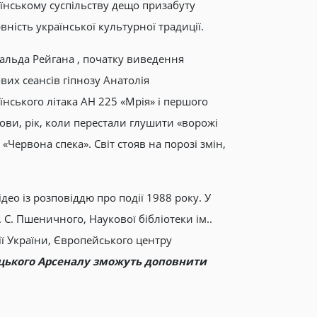
аїнському суспільству дещо призабуту
ність української культурної традиції.
альда Рейгана , початку виведення
вих сеансів гіпнозу Анатолія
їнського літака АН 225 «Мрія» і першого
дови, рік, коли перестали глушити «ворожі
«Червона спека». Світ стояв на порозі змін,
ідео із розповіддю про події 1988 року. У
 С. Пшеничного, Наукової бібліотеки ім..
ї України, Європейського центру
цького Арсеналу зможуть доповнити