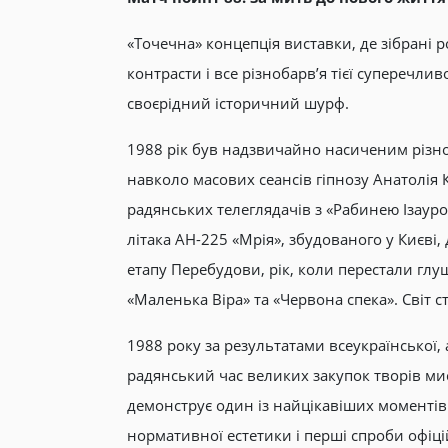
«Точечна» концепція виставки, де зібрані
контрасти і все різнобарв’я тієї суперечливо
своєрідний історичний шурф.
1988 рік був надзвичайно насиченим різно
навколо масових сеансів гіпнозу Анатолія 
радянських телеглядачів з «Рабинею Ізаурою
літака АН-225 «Мрія», збудованого у Києві,
етапу Перебудови, рік, коли перестали глу
«Маленька Віра» та «Червона спека». Світ с
1988 року за результатами всеукраїнської, 
радянський час великих закупок творів ми
демонструє один із найцікавіших моментів і
нормативної естетики і перші спроби офіц