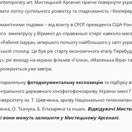
contemporary art. Мистецький Арсенал прагне повернути укр
ти логіку суспільного розвитку та спадкоємність і безперерв
манітними подіями – від візиту в СРСР президента США Рон
ого землетрусу у Вірменії до справжньої істерії навколо масо
 «Рабиня Ізаура», мпершого польоту найбільшого у світі укра
ській столиці. Це був рік старту економічного етапу Перебу
», рік виходу на екрани фільмів «Голка», «Маленька Віра» та 
 розкриється уже завтра.
ж паралельну
фотодокументальну експозицію
та підбірку в
ентрального державного кінофотофоноархіву України імені Г.
верситету ім. Т. Шевченка, архіву Національної телекомпані
єнка, О. Ткачука, Б. Єгіазаряна та інших.
Відвідувачі Мисте
і вони можуть залишити у Мистецькому Арсеналі.