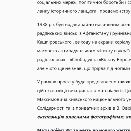
соціальних мереж, політичної боротьби і 
ланку історичного ланцюга і продемонструва
1988 рік був надзвичайно насиченим різно
радянських військ із Афганістану і руйнівн
Кашпіровського , виходу на екрани серіалу
масового антирадянського мітингу в україн
радіоголоси» – «Свободу» та «Вільну Європу
але ніхто ще не знав, що прірва під ногами
У рамках проекту буде представлено тако
цій експозиції використано матеріали із Ц
Максимовича Київського національного уні
Солідарності та із приватних архівів В. Овсі
експозицію власними фотографіями, як
Матч пойнт 88: за мить до нового життя