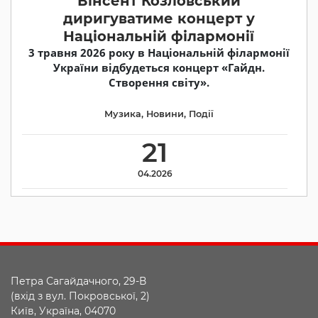
Вінсент Козловський
диригуватиме концерт у
Національній філармонії
3 травня 2026 року в Національній філармонії
України відбудеться концерт «Гайдн.
Створення світу».
Музика
,
Новини
,
Події
21
04.2026
Петра Сагайдачного, 29-В
(вхід з вул. Покровської, 2)
Київ, Україна, 04070