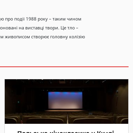
дю про події 1988 року – таким чином
оновані на виставці твори. Це тло –
им живописом створює головну колізію