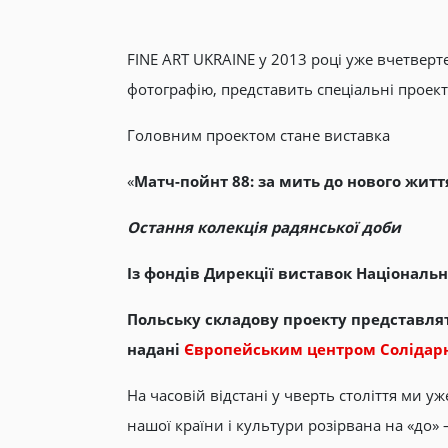
FINE ART UKRAINE у 2013 році уже вчетверт
фотографію, представить спеціальні проект
Головним проектом стане виставка
«
Матч-пойнт 88: за мить до нового житт
О
стання колекція радянської доби
Із фондів Дирекції виставок Національ
Польську складову проекту представлят
надані
Європейським центром Солідарн
На часовій відстані у чверть століття ми у
нашої країни і культури розірвана на «до» – 