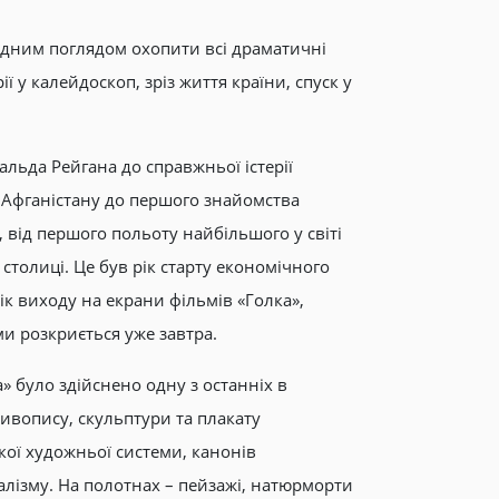
 одним поглядом охопити всі драматичні
ії у калейдоскоп, зріз життя країни, спуск у
льда Рейгана до справжньої істерії
з Афганістану до першого знайомства
, від першого польоту найбільшого у світі
столиці. Це був рік старту економічного
ік виходу на екрани фільмів «Голка»,
ами розкриється уже завтра.
а» було здійснено одну з останніх в
ивопису, скульптури та плакату
ької художньої системи, канонів
алізму. На полотнах – пейзажі, натюрморти