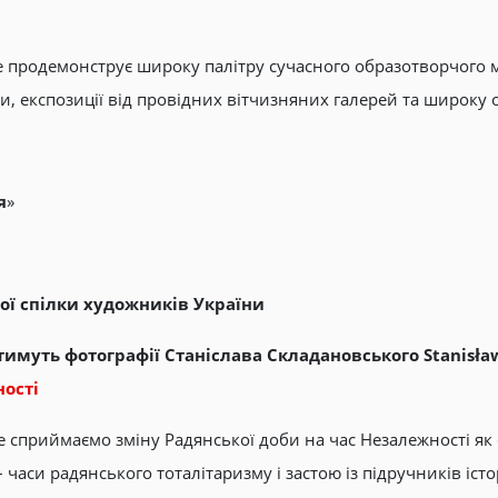
е продемонструє широку палітру сучасного образотворчого м
и, експозиції від провідних вітчизняних галерей та широку 
я
»
ної спілки художників України
имуть фотографії Станіслава Складановського Stanisła
ості
же сприймаємо зміну Радянської доби на час Незалежності як 
часи радянського тоталітаризму і застою із підручників історії