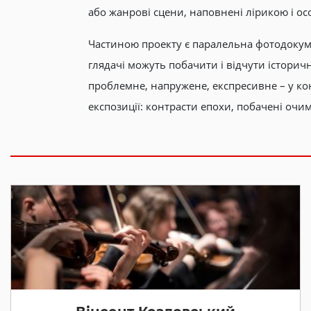
або жанрові сцени, наповнені лірикою і о
Частиною проекту є паралельна фотодокумен
глядачі можуть побачити і відчути історич
проблемне, напружене, експресивне – у ко
експозиції: контрасти епохи, побачені оч