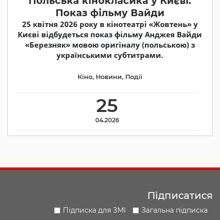
Польська кінокласика у Києві.
Показ фільму Вайди
25 квітня 2026 року в кінотеатрі «Жовтень» у
Києві відбудеться показ фільму Анджея Вайди
«Березняк» мовою оригіналу (польською) з
українськими субтитрами.
Кіно
,
Новини
,
Події
25
04.2026
Підписатися
Підписка для ЗМІ
Загальна підписка