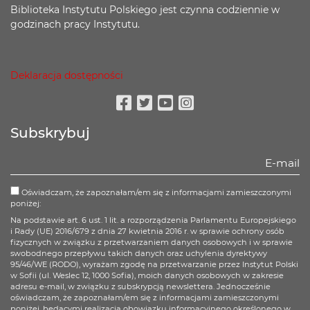
Biblioteka Instytutu Polskiego jest czynna codziennie w
godzinach pracy Instytutu.
Deklaracja dostępności
Facebook
Twitter
Youtube
Instagram
Subskrybuj
Oświadczam, że zapoznałam/em się z informacjami zamieszczonymi
poniżej:
Na podstawie art. 6 ust. 1 lit. a rozporządzenia Parlamentu Europejskiego
i Rady (UE) 2016/679 z dnia 27 kwietnia 2016 r. w sprawie ochrony osób
fizycznych w związku z przetwarzaniem danych osobowych i w sprawie
swobodnego przepływu takich danych oraz uchylenia dyrektywy
95/46/WE (RODO), wyrażam zgodę na przetwarzanie przez Instytut Polski
w Sofii (ul. Weslec 12, 1000 Sofia), moich danych osobowych w zakresie
adresu e-mail, w związku z subskrypcją newslettera. Jednocześnie
oświadczam, że zapoznałam/em się z informacjami zamieszczonymi
poniżej, będącymi realizacją obowiązku informacyjnego określonego w