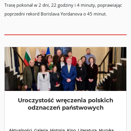
Trasę pokonał w 2 dni, 22 godziny i 4 minuty, poprawiając
poprzedni rekord Borislava Yordanova o 45 minut.
Uroczystość wręczenia polskich
odznaczeń państwowych
Aktualności
,
Galeria
,
Historia
,
Kino
,
Literatura
,
Muzyka
,