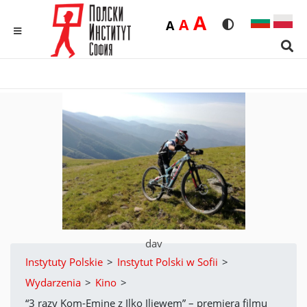
Duża
A
Średnia
A
Domyślna
A
Rozmiar czcionk
Wersja kon
MENU
Sear
dav
Instytuty Polskie
>
Instytut Polski w Sofii
>
Wydarzenia
>
Kino
>
“3 razy Kom-Emine z Ilko Iliewem” – premiera filmu