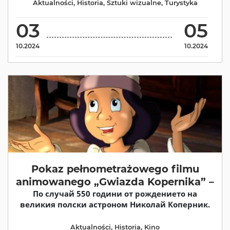
Aktualności
,
Historia
,
Sztuki wizualne
,
Turystyka
03
05
10.2024
10.2024
Pokaz pełnometrażowego filmu
animowanego „Gwiazda Kopernika” –
По случай 550 години от рождението на
великия полски астроном Николай Коперник.
Aktualności
,
Historia
,
Kino