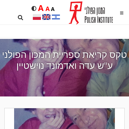
Duża
A
Średnia
A
Domyślna
Rozmiar czcionki
A
kontrastowa
MENU
Search …
טקס קריאת ספריית המכון הפולני
ע"ש עדה ואדמונד נוישטיין