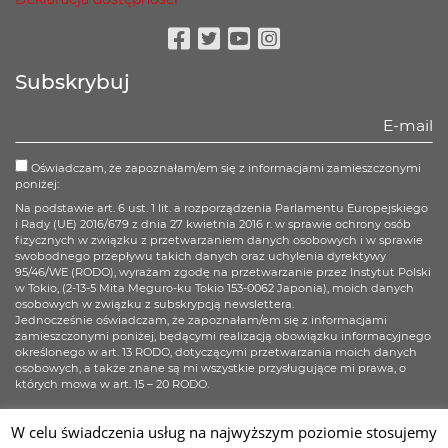
Facebook
Twitter
Youtube
Instagram
Subskrybuj
Oświadczam, że zapoznałam/em się z informacjami zamieszczonymi
poniżej:
Na podstawie art. 6 ust. 1 lit. a rozporządzenia Parlamentu Europejskiego
i Rady (UE) 2016/679 z dnia 27 kwietnia 2016 r. w sprawie ochrony osób
fizycznych w związku z przetwarzaniem danych osobowych i w sprawie
swobodnego przepływu takich danych oraz uchylenia dyrektywy
95/46/WE (RODO), wyrażam zgodę na przetwarzanie przez Instytut Polski
w Tokio, (2-13-5 Mita Meguro-ku Tokio 153-0062 Japonia), moich danych
osobowych w związku z subskrypcją newslettera.
Jednocześnie oświadczam, że zapoznałam/em się z informacjami
zamieszczonymi poniżej, będącymi realizacją obowiązku informacyjnego
określonego w art. 13 RODO, dotyczącymi przetwarzania moich danych
osobowych, a także znane są mi wszystkie przysługujące mi prawa, o
których mowa w art. 15 – 20 RODO.
Więcej informacji
W celu świadczenia usług na najwyższym poziomie stosujemy