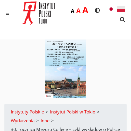
Duża
A
Średnia
A
Domyślna
A
Rozmiar czcionk
Wersja kon
MENU
Sear
Instytuty Polskie
>
Instytut Polski w Tokio
>
Wydarzenia
>
Inne
>
30. rocznica Meguro College – cykl wykładów o Polsce