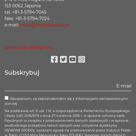
153-0062 Japonia
tel. +81-3-5794-7045
faks: +81-3-5794-7024
e-mail:
tokio@instytutpolski.pl
Deklaracja dostępności
Facebook
Twitter
Youtube
Instagram
Subskrybuj
Oświadczam, że zapoznałam/em się z informacjami zamieszczonymi
poniżej:
Na podstawie art. 6 ust. 1 lit. a rozporządzenia Parlamentu Europejskiego
i Rady (UE) 2016/679 z dnia 27 kwietnia 2016 r. w sprawie ochrony osób
fizycznych w związku z przetwarzaniem danych osobowych i w sprawie
swobodnego przepływu takich danych oraz uchylenia dyrektywy
95/46/WE (RODO), wyrażam zgodę na przetwarzanie przez Instytut Polski
w Tokio, (2-13-5 Mita Meguro-ku Tokio 153-0062 Japonia), moich danych