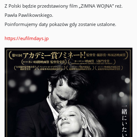
Z Polski będzie przedstawiony film „ZIMNA WOJNA” reż.
Pawła Pawlikowskiego.
Poinformujemy daty pokazów gdy zostanie ustalone.
https://eufilmdays.jp