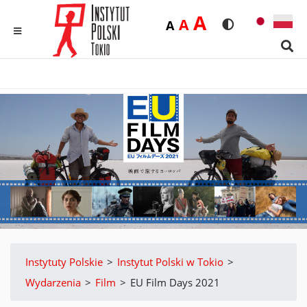
Duża
A
Średnia
A
Domyślna
A
Rozmiar czcionk
Wersja kon
MENU
Sear
Instytuty Polskie
>
Instytut Polski w Tokio
>
Wydarzenia
>
Film
>
EU Film Days 2021