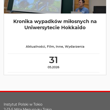
Kronika wypadków miłosnych na
Uniwersytecie Hokkaido
Aktualności
,
Film
,
Inne
,
Wydarzenia
31
05.2026
Instytut Polski w Tokio
2-13-5 Mita Meguro-ku Tokio