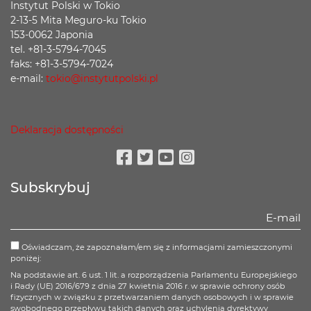
Instytut Polski w Tokio
2-13-5 Mita Meguro-ku Tokio
153-0062 Japonia
tel. +81-3-5794-7045
faks: +81-3-5794-7024
e-mail:
tokio@instytutpolski.pl
Deklaracja dostępności
Facebook
Twitter
Youtube
Instagram
Subskrybuj
Oświadczam, że zapoznałam/em się z informacjami zamieszczonymi
poniżej:
Na podstawie art. 6 ust. 1 lit. a rozporządzenia Parlamentu Europejskiego
i Rady (UE) 2016/679 z dnia 27 kwietnia 2016 r. w sprawie ochrony osób
fizycznych w związku z przetwarzaniem danych osobowych i w sprawie
swobodnego przepływu takich danych oraz uchylenia dyrektywy