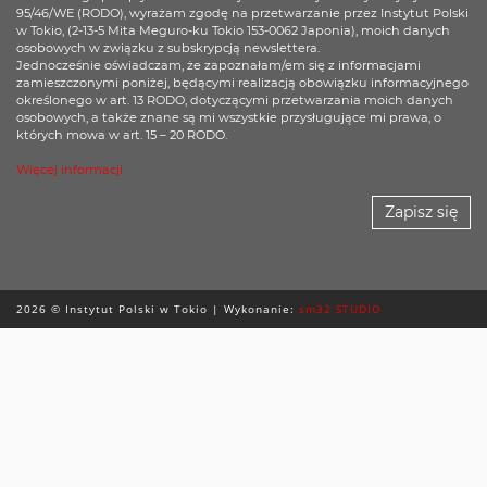
95/46/WE (RODO), wyrażam zgodę na przetwarzanie przez Instytut Polski
w Tokio, (2-13-5 Mita Meguro-ku Tokio 153-0062 Japonia), moich danych
osobowych w związku z subskrypcją newslettera.
Jednocześnie oświadczam, że zapoznałam/em się z informacjami
zamieszczonymi poniżej, będącymi realizacją obowiązku informacyjnego
określonego w art. 13 RODO, dotyczącymi przetwarzania moich danych
osobowych, a także znane są mi wszystkie przysługujące mi prawa, o
których mowa w art. 15 – 20 RODO.
Więcej informacji
Zapisz się
2026 © Instytut Polski w Tokio | Wykonanie:
sm32 STUDIO