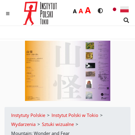
Duża
A
Średnia
A
Domyślna
A
Rozmiar czcionk
Wersja kon
MENU
Sear
Instytuty Polskie
>
Instytut Polski w Tokio
>
Wydarzenia
>
Sztuki wizualne
>
Mountain: Wonder and Fear