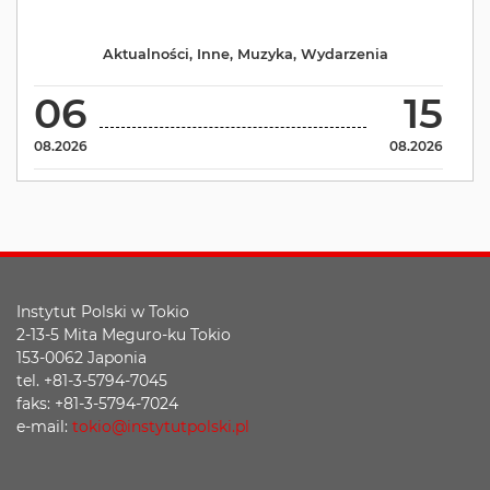
Aktualności
,
Inne
,
Muzyka
,
Wydarzenia
06
15
08.2026
08.2026
Instytut Polski w Tokio
2-13-5 Mita Meguro-ku Tokio
153-0062 Japonia
tel. +81-3-5794-7045
faks: +81-3-5794-7024
e-mail:
tokio@instytutpolski.pl