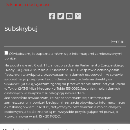
Deklaracja dostępności
Facebook
Twitter
Youtube
Instagram
Subskrybuj
Oświadczam, że zapoznałam/em się z informacjami zamieszczonymi
poniżej:
Na podstawie art. 6 ust. 1 lit. a rozporządzenia Parlamentu Europejskiego
i Rady (UE) 2016/679 z dnia 27 kwietnia 2016 r. w sprawie ochrony osób
fizycznych w związku z przetwarzaniem danych osobowych i w sprawie
swobodnego przepływu takich danych oraz uchylenia dyrektywy
95/46/WE (RODO), wyrażam zgodę na przetwarzanie przez Instytut Polski
w Tokio, (2-13-5 Mita Meguro-ku Tokio 153-0062 Japonia), moich danych
osobowych w związku z subskrypcją newslettera.
Jednocześnie oświadczam, że zapoznałam/em się z informacjami
zamieszczonymi poniżej, będącymi realizacją obowiązku informacyjnego
określonego w art. 13 RODO, dotyczącymi przetwarzania moich danych
osobowych, a także znane są mi wszystkie przysługujące mi prawa, o
których mowa w art. 15 – 20 RODO.
Więcej informacji