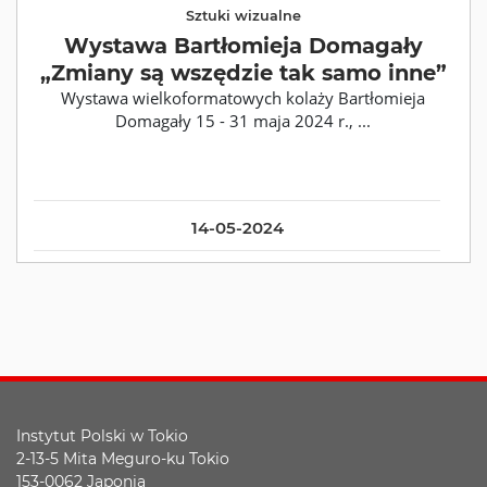
Sztuki wizualne
Wystawa Bartłomieja Domagały
„Zmiany są wszędzie tak samo inne”
Wystawa wielkoformatowych kolaży Bartłomieja
Domagały 15 - 31 maja 2024 r., ...
14-05-2024
Instytut Polski w Tokio
2-13-5 Mita Meguro-ku Tokio
153-0062 Japonia