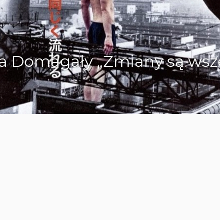
a Domagały „Zmiany są wszę