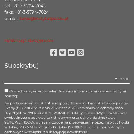
tel. +81-3-5794-7045
faks: +81-3-5794-7024
e-mail:
tokio@instytutpolski.pl
Deklaracja dostępności
Facebook
Twitter
Youtube
Instagram
Subskrybuj
Oświadczam, że zapoznałam/em się z informacjami zamieszczonymi
poniżej:
Na podstawie art. 6 ust. 1 lit. a rozporządzenia Parlamentu Europejskiego
i Rady (UE) 2016/679 z dnia 27 kwietnia 2016 r. w sprawie ochrony osób
fizycznych w związku z przetwarzaniem danych osobowych i w sprawie
swobodnego przepływu takich danych oraz uchylenia dyrektywy
95/46/WE (RODO), wyrażam zgodę na przetwarzanie przez Instytut Polski
w Tokio, (2-13-5 Mita Meguro-ku Tokio 153-0062 Japonia), moich danych
osobowych w związku z subskrypcją newslettera.