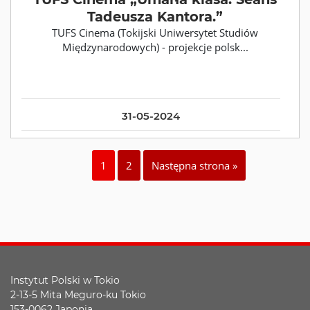
Tadeusza Kantora.”
TUFS Cinema (Tokijski Uniwersytet Studiów
Międzynarodowych) - projekcje polsk...
31-05-2024
1
2
Następna strona »
Instytut Polski w Tokio
2-13-5 Mita Meguro-ku Tokio
153-0062 Japonia