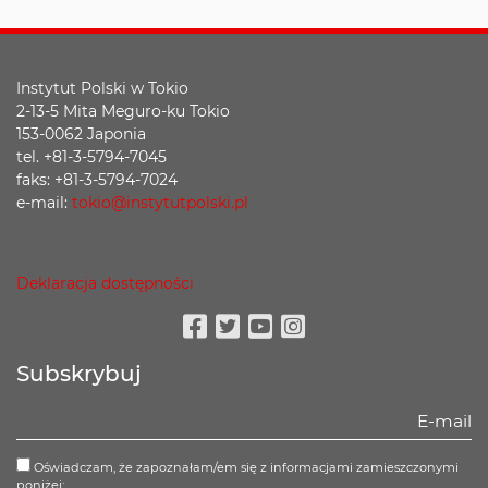
Instytut Polski w Tokio
2-13-5 Mita Meguro-ku Tokio
153-0062 Japonia
tel. +81-3-5794-7045
faks: +81-3-5794-7024
e-mail:
tokio@instytutpolski.pl
Deklaracja dostępności
Facebook
Twitter
Youtube
Instagram
Subskrybuj
Oświadczam, że zapoznałam/em się z informacjami zamieszczonymi
poniżej: