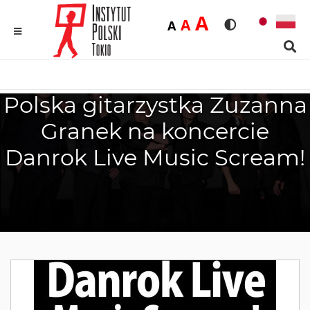
Duża
A
Średnia
A
Domyślna
A
Rozmiar czcionk
Wersja kon
MENU
Sear
Polska gitarzystka Zuzanna
Granek na koncercie
Danrok Live Music Scream!