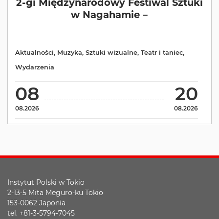
2-gi Międzynarodowy Festiwal Sztuki
w Nagahamie –
Aktualności
,
Muzyka
,
Sztuki wizualne
,
Teatr i taniec
,
Wydarzenia
08
20
08.2026
08.2026
Instytut Polski w Tokio
2-13-5 Mita Meguro-ku Tokio
153-0062 Japonia
tel. +81-3-5794-7045