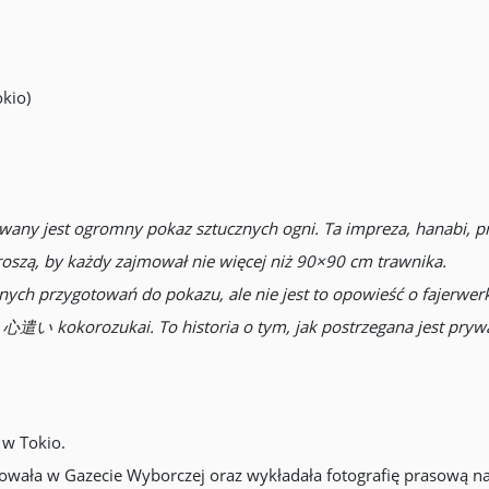
okio)
any jest ogromny pokaz sztucznych ogni. Ta impreza, hanabi, prz
oszą, by każdy zajmował nie więcej niż 90×90 cm trawnika.
nych przygotowań do pokazu, ale nie jest to opowieść o fajerwer
 心遣い kokorozukai. To historia o tym, jak postrzegana jest prywa
 w Tokio.
acowała w Gazecie Wyborczej oraz wykładała fotografię prasową