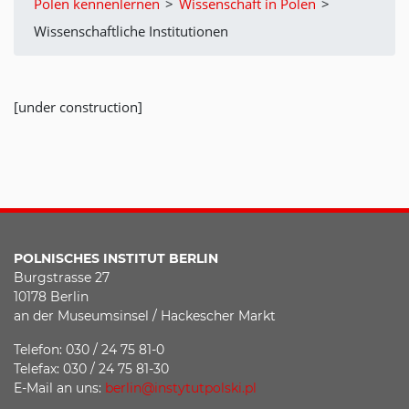
Polen kennenlernen
>
Wissenschaft in Polen
>
Wissenschaftliche Institutionen
[under construction]
POLNISCHES INSTITUT BERLIN
Burgstrasse 27
10178 Berlin
an der Museumsinsel / Hackescher Markt
Telefon: 030 / 24 75 81-0
Telefax: 030 / 24 75 81-30
E-Mail an uns:
berlin@instytutpolski.pl