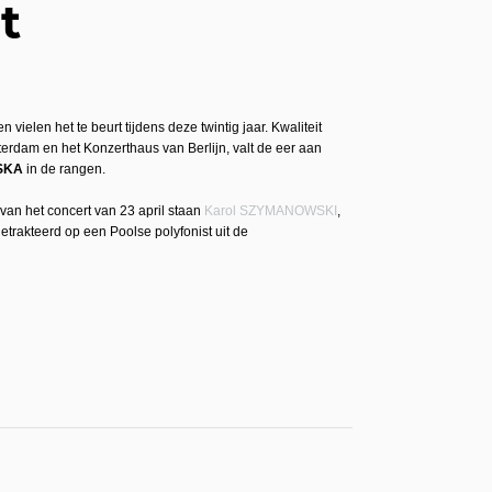
t
vielen het te beurt tijdens deze twintig jaar. Kwaliteit
erdam en het Konzerthaus van Berlijn, valt de eer aan
SKA
in de rangen.
van het concert van 23 april staan
Karol SZYMANOWSKI
,
etrakteerd op een Poolse polyfonist uit de