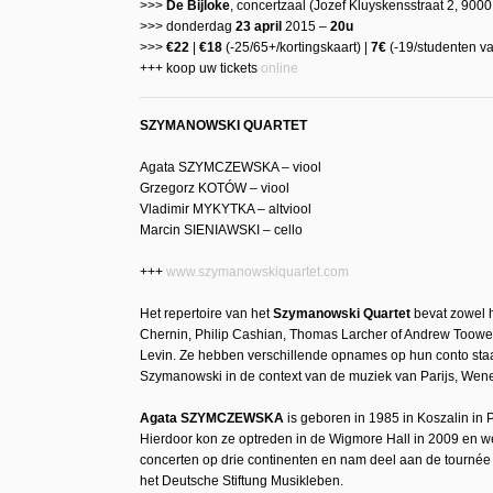
>>>
De Bijloke
, concertzaal (Jozef Kluyskensstraat 2, 9000
>>> donderdag
23 april
2015 –
20u
>>>
€22
|
€18
(-25/65+/kortingskaart) |
7€
(-19/studenten v
+++ koop uw tickets
online
SZYMANOWSKI QUARTET
Agata SZYMCZEWSKA – viool
Grzegorz KOTÓW – viool
Vladimir MYKYTKA – altviool
Marcin SIENIAWSKI – cello
+++
www.szymanowskiquartet.com
Het repertoire van het
Szymanowski Quartet
bevat zowel 
Chernin, Philip Cashian, Thomas Larcher of Andrew Toowey
Levin. Ze hebben verschillende opnames op hun conto staa
Szymanowski in de context van de muziek van Parijs, Wen
Agata SZYMCZEWSKA
is geboren in 1985 in Koszalin in
Hierdoor kon ze optreden in de Wigmore Hall in 2009 en we
concerten op drie continenten en nam deel aan de tournée
het Deutsche Stiftung Musikleben.