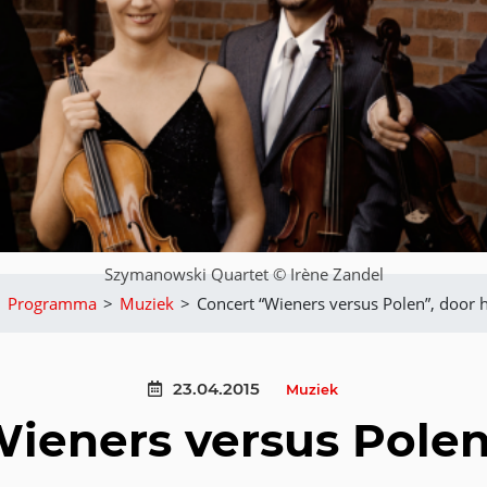
Szymanowski Quartet © Irène Zandel
>
Programma
>
Muziek
>
Concert “Wieners versus Polen”, door
23.04.2015
Muziek
ieners versus Polen