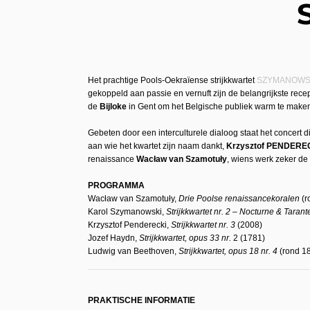
Het prachtige Pools-Oekraïense strijkkwartet
SZYMANOWS
gekoppeld aan passie en vernuft zijn de belangrijkste rec
de
Bijloke
in Gent om het Belgische publiek warm te maken 
Gebeten door een interculturele dialoog staat het concert di
aan wie het kwartet zijn naam dankt,
Krzysztof PENDERE
renaissance
Wacław van Szamotuły
, wiens werk zeker de
PROGRAMMA
Wacław van Szamotuły,
Drie Poolse renaissancekoralen
(r
Karol Szymanowski,
Strijkkwartet nr. 2 – Nocturne & Tarant
Krzysztof Penderecki,
Strijkkwartet nr. 3
(2008)
Jozef Haydn,
Strijkkwartet, opus 33 nr.
2 (1781)
Ludwig van Beethoven,
Strijkkwartet, opus 18 nr. 4
(rond 1
PRAKTISCHE INFORMATIE