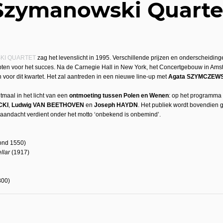
Szymanowski Quarte
KI QUARTET
zag het levenslicht in 1995. Verschillende prijzen en onderscheidingen 
epten voor het succes. Na de Carnegie Hall in New York, het Concertgebouw in Amst
voor dit kwartet. Het zal aantreden in een nieuwe line-up met
Agata SZYMCZEW
tmaal in het licht van een
ontmoeting tussen Polen en Wenen
: op het programma 
CKI
,
Ludwig VAN BEETHOVEN
en
Joseph HAYDN
. Het publiek wordt bovendien g
 aandacht verdient onder het motto ‘onbekend is onbemind’.
ond 1550)
ellar
(1917)
800)