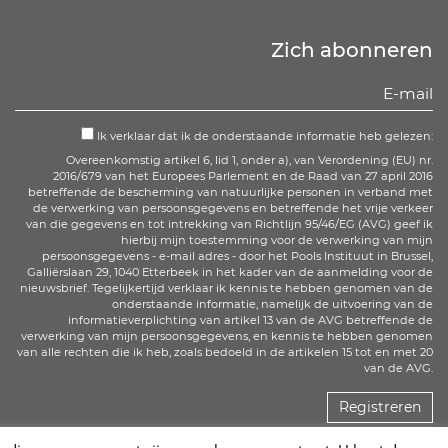
Zich abonneren
Ik verklaar dat ik de onderstaande informatie heb gelezen:
Overeenkomstig artikel 6, lid 1, onder a), van Verordening (EU) nr.
2016/679 van het Europees Parlement en de Raad van 27 april 2016
betreffende de bescherming van natuurlijke personen in verband met
de verwerking van persoonsgegevens en betreffende het vrije verkeer
van die gegevens en tot intrekking van Richtlijn 95/46/EG (AVG) geef ik
hierbij mijn toestemming voor de verwerking van mijn
persoonsgegevens - e-mail adres - door het Pools Instituut in Brussel,
Galliërslaan 29, 1040 Etterbeek in het kader van de aanmelding voor de
nieuwsbrief. Tegelijkertijd verklaar ik kennis te hebben genomen van de
onderstaande informatie, namelijk de uitvoering van de
informatieverplichting van artikel 13 van de AVG betreffende de
verwerking van mijn persoonsgegevens, en kennis te hebben genomen
van alle rechten die ik heb, zoals bedoeld in de artikelen 15 tot en met 20
van de AVG.
Registreren