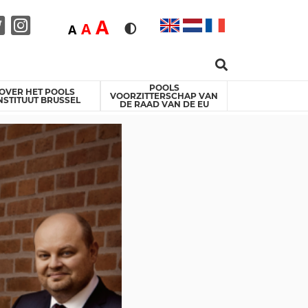
Duża
A
Średnia
A
Domyślna
A
Rozmiar czcionki
Wersja kontrastowa
Search …
acebook
Twitter
Instagram
POOLS
OVER HET POOLS
VOORZITTERSCHAP VAN
NSTITUUT BRUSSEL
DE RAAD VAN DE EU