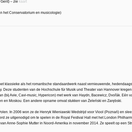
 Gent) – zie
kaart
an het Conservatorium en musicologie)
het klassieke als het romantische standaardwerk naast vernieuwende, hedendaag
. Deze studenten van de Hochschule für Musik und Theater van Hannover kregen h
n (bij Avie, Cavi-music, Hypericon) met werk van Haydn, Bacewicz, Dvořák. Eén 
en en Moskou. Een andere opname omvat stukken van Żeleński en Zarębski.
 Polen. In 2006 won ze de Henryk Wieniawski Wedstrijd voor Viool (Poznań) en sle
rd ze uitgenodigd om te spelen in de Royal Festival Hall met het London Philhar
 van Anne-Sophie Mutter in Noord-Amerika in november 2014. Ze speelt op een Stra