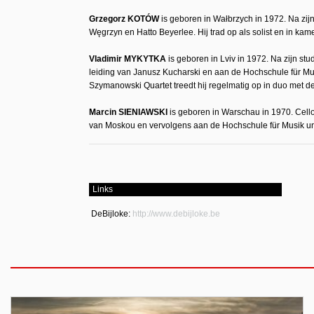
Grzegorz KOTÓW
is geboren in Wałbrzych in 1972. Na zijn
Węgrzyn en Hatto Beyerlee. Hij trad op als solist en in k
Vladimir MYKYTKA
is geboren in Lviv in 1972. Na zijn st
leiding van Janusz Kucharski en aan de Hochschule für Mus
Szymanowski Quartet treedt hij regelmatig op in duo met de
Marcin SIENIAWSKI
is geboren in Warschau in 1970. Cellosp
van Moskou en vervolgens aan de Hochschule für Musik und
Links
DeBijloke:
http://www.debijloke.be