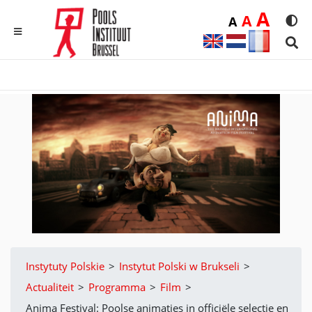
Duż
A
Średnia
A
Domyślna
A
Rozmia
We
MENU
Sear
Instytuty Polskie
>
Instytut Polski w Brukseli
>
Actualiteit
>
Programma
>
Film
>
Anima Festival: Poolse animaties in officiële selectie en