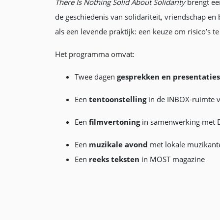
There Is Nothing Solid About Solidarity
brengt een
de geschiedenis van solidariteit, vriendschap e
als een levende praktijk: een keuze om risico’s 
Het programma omvat:
Twee dagen
gesprekken en presentaties
Een
tentoonstelling
in de INBOX-ruimte 
Een
filmvertoning
in samenwerking met 
Een
muzikale avond
met lokale muzikante
Een
reeks teksten
in MOST magazine