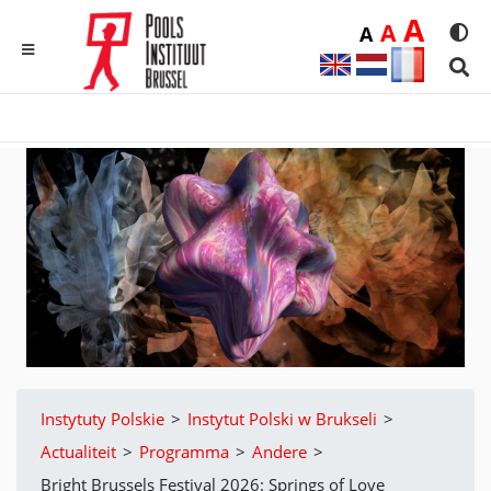
Duż
A
Średnia
A
Domyślna
A
Rozmia
We
MENU
Sear
Instytuty Polskie
>
Instytut Polski w Brukseli
>
Actualiteit
>
Programma
>
Andere
>
Bright Brussels Festival 2026: Springs of Love