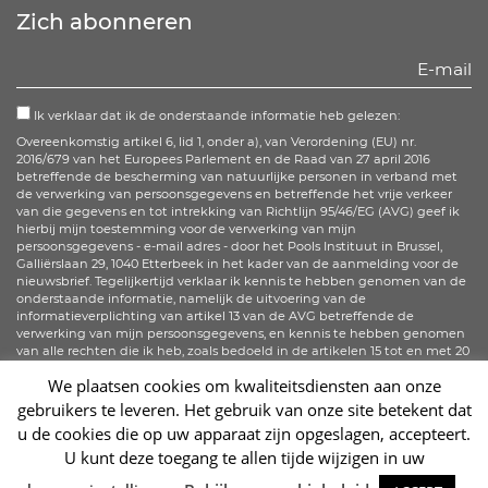
Facebook
Twitter
Instagram
Zich abonneren
Ik verklaar dat ik de onderstaande informatie heb gelezen:
Overeenkomstig artikel 6, lid 1, onder a), van Verordening (EU) nr.
2016/679 van het Europees Parlement en de Raad van 27 april 2016
betreffende de bescherming van natuurlijke personen in verband met
de verwerking van persoonsgegevens en betreffende het vrije verkeer
van die gegevens en tot intrekking van Richtlijn 95/46/EG (AVG) geef ik
hierbij mijn toestemming voor de verwerking van mijn
persoonsgegevens - e-mail adres - door het Pools Instituut in Brussel,
Galliërslaan 29, 1040 Etterbeek in het kader van de aanmelding voor de
nieuwsbrief. Tegelijkertijd verklaar ik kennis te hebben genomen van de
onderstaande informatie, namelijk de uitvoering van de
informatieverplichting van artikel 13 van de AVG betreffende de
verwerking van mijn persoonsgegevens, en kennis te hebben genomen
van alle rechten die ik heb, zoals bedoeld in de artikelen 15 tot en met 20
van de AVG.
We plaatsen cookies om kwaliteitsdiensten aan onze
gebruikers te leveren. Het gebruik van onze site betekent dat
Registreren
u de cookies die op uw apparaat zijn opgeslagen, accepteert.
U kunt deze toegang te allen tijde wijzigen in uw
Sc