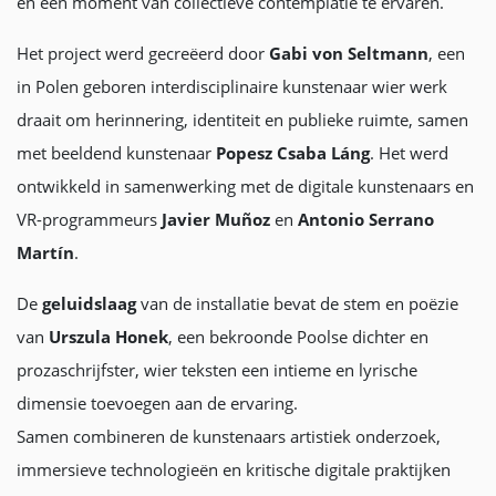
en een moment van collectieve contemplatie te ervaren.
Het project werd gecreëerd door
Gabi von Seltmann
, een
in Polen geboren interdisciplinaire kunstenaar wier werk
draait om herinnering, identiteit en publieke ruimte, samen
met beeldend kunstenaar
Popesz Csaba Láng
. Het werd
ontwikkeld in samenwerking met de digitale kunstenaars en
VR-programmeurs
Javier Muñoz
en
Antonio Serrano
Martín
.
De
geluidslaag
van de installatie bevat de stem en poëzie
van
Urszula Honek
, een bekroonde Poolse dichter en
prozaschrijfster, wier teksten een intieme en lyrische
dimensie toevoegen aan de ervaring.
Samen combineren de kunstenaars artistiek onderzoek,
immersieve technologieën en kritische digitale praktijken