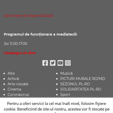
Declaraţie de disponibilitate
Programul de funcționare a mediatecii:
Joi 11.00-17.00
Catalogul on-line
Facebook
Twitter
Youtube
Instagram
Alte
Muzică
Arhivă
PICTURI MURALE RO/MD
Arte vizuale
SEZONUL PL-RO
Cinema
SOLIDARITATEA PL-RO
Coronavirus
Sport
Evenimente
Știri
Pentru a oferi servicii la cel mai înalt nivel, folosim fişiere
Istorie
Teatru
cookie. Beneficiind de site-ul nostru, acestea vor fi stocate pe
Literatura