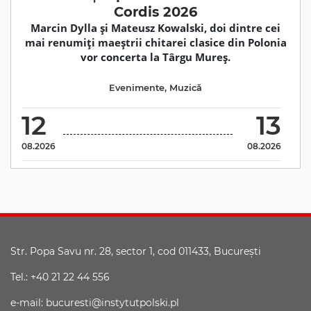
Cordis 2026
Marcin Dylla și Mateusz Kowalski, doi dintre cei
mai renumiți maeștrii chitarei clasice din Polonia
vor concerta la Târgu Mureș.
Evenimente
,
Muzică
12
13
08.2026
08.2026
Str. Popa Savu nr. 28, sector 1, cod 011433, Bucureşti
Tel.: +40 21 22 44 556
e-mail: bucuresti@instytutpolski.pl