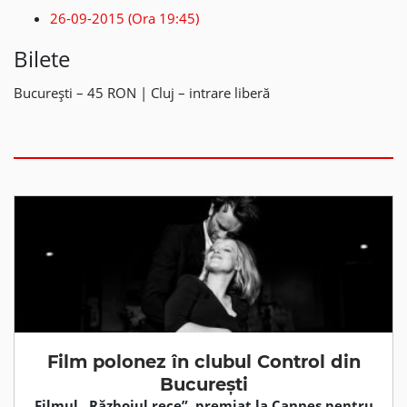
26-09-2015 (Ora 19:45)
Bilete
București – 45 RON | Cluj – intrare liberă
Film polonez în clubul Control din
București
Filmul „Războiul rece”, premiat la Cannes pentru