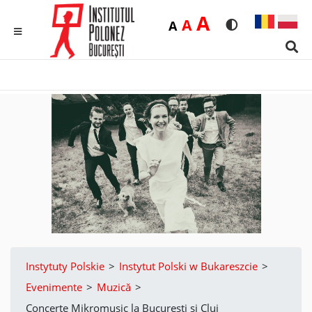
Duża
A
Średnia
A
Domyślna
A
Rozmiar czcionk
Wersja kon
MENU
Sear
Instytuty Polskie
>
Instytut Polski w Bukareszcie
>
Evenimente
>
Muzică
>
Concerte Mikromusic la București și Cluj