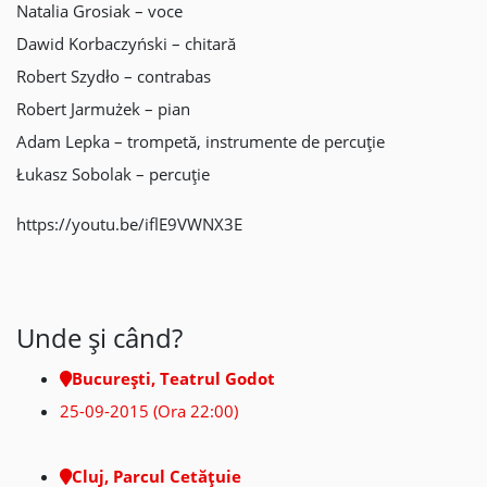
Natalia Grosiak – voce
Dawid Korbaczyński – chitară
Robert Szydło – contrabas
Robert Jarmużek – pian
Adam Lepka – trompetă, instrumente de percuție
Łukasz Sobolak – percuție
https://youtu.be/iflE9VWNX3E
Unde şi când?
București, Teatrul Godot
25-09-2015 (Ora 22:00)
Cluj, Parcul Cetățuie