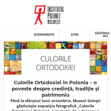
SEZONUL 
EVENIMENTE
ȘTIRI
RO
Culorile Ortodoxiei în Polonia – o
poveste despre credință, tradiție și
patrimoniu
Până la sfârșitul lunii octombrie, Muzeul Golești
găzduiește expoziția fotografică „Culorile