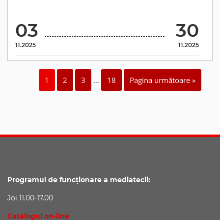
03
30
11.2025
11.2025
1
2
3
…
18
Pagina următoare »
Programul de funcționare a mediatecii:
Joi 11.00-17.00
Catalogul on-line