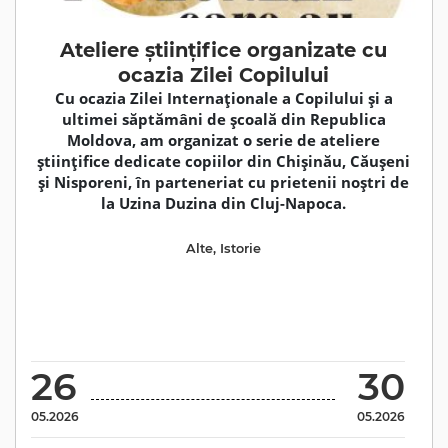
Ateliere științifice organizate cu
ocazia Zilei Copilului
Cu ocazia Zilei Internaționale a Copilului și a
ultimei săptămâni de școală din Republica
Moldova, am organizat o serie de ateliere
științifice dedicate copiilor din Chișinău, Căușeni
și Nisporeni, în parteneriat cu prietenii noștri de
la Uzina Duzina din Cluj-Napoca.
Alte
,
Istorie
26
30
05.2026
05.2026