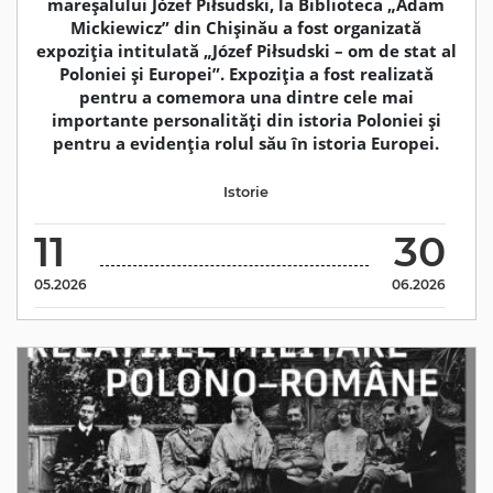
mareșalului Józef Piłsudski, la Biblioteca „Adam
Mickiewicz” din Chișinău a fost organizată
expoziția intitulată „Józef Piłsudski – om de stat al
Poloniei și Europei”. Expoziția a fost realizată
pentru a comemora una dintre cele mai
importante personalități din istoria Poloniei și
pentru a evidenția rolul său în istoria Europei.
Istorie
11
30
05.2026
06.2026