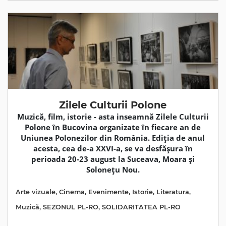
Zilele Culturii Polone
Muzică, film, istorie - asta inseamnă Zilele Culturii
Polone în Bucovina organizate în fiecare an de
Uniunea Polonezilor din România. Ediția de anul
acesta, cea de-a XXVI-a, se va desfășura în
perioada 20-23 august la Suceava, Moara și
Solonețu Nou.
Arte vizuale
,
Cinema
,
Evenimente
,
Istorie
,
Literatura
,
Muzică
,
SEZONUL PL-RO
,
SOLIDARITATEA PL-RO