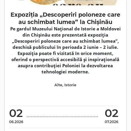
Expoziția „Descoperiri poloneze care
au schimbat lumea” la Chișinău
Pe gardul Muzeului Național de Istorie a Moldovei
din Chișinău este prezentată expoziția
„Descoperiri poloneze care au schimbat lumea”,
deschisă publicului în perioada 2 iunie – 2 iulie.
Expoziția poate fi vizitată în orice moment,
oferind o perspectivă accesibilă și inspirațională
asupra contribuției Poloniei la dezvoltarea
tehnologiei moderne.
Alte
,
Istorie
02
02
06.2026
07.2026