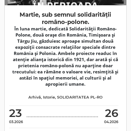
Martie, sub semnul solidarității
româno-polone.
În luna martie, dedicată Solidarității Româno-
Polone, două orașe din România, Timișoara și
Târgu Jiu, găzduiesc aproape simultan două
expoziții consacrate relațiilor speciale dintre
România și Polonia. Ambele proiecte readuc în
atenție alianța istorică din 1921, dar arată și că
prietenia româno-polonă nu aparține doar
trecutului: ea rămâne o valoare vie, resimțită și
astăzi în spațiul memoriei, al culturii și al
apropierii umane.
Arhivă
,
Istorie
,
SOLIDARITATEA PL-RO
23
26
03.2026
04.2026