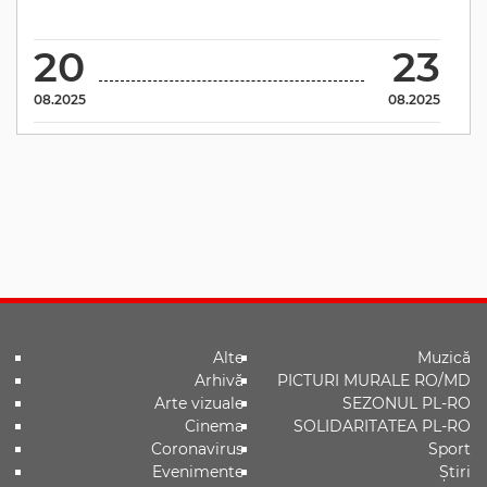
20
23
08.2025
08.2025
Alte
Muzică
Arhivă
PICTURI MURALE RO/MD
Arte vizuale
SEZONUL PL-RO
Cinema
SOLIDARITATEA PL-RO
Coronavirus
Sport
Evenimente
Știri