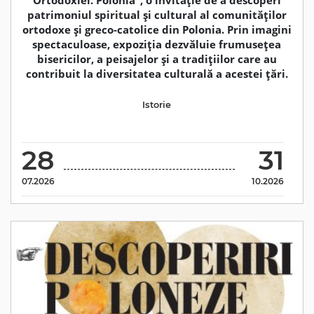
Ortodoxiei. Polonia”, o invitație de a descoperi
patrimoniul spiritual și cultural al comunităților
ortodoxe și greco-catolice din Polonia. Prin imagini
spectaculoase, expoziția dezvăluie frumusețea
bisericilor, a peisajelor și a tradițiilor care au
contribuit la diversitatea culturală a acestei țări.
Istorie
28
31
07.2026
10.2026