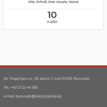
Alte
,
Arhivă
,
Arte vizuale
,
Istorie
10
11.2025
Str. Popa Savu nr. 28, sector 1, cod 011433, Bucureşti
Tel.: +40 21 22 44 556
e-mail: bucuresti@instytutpolski.pl