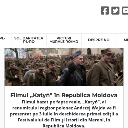
Fac
Tw
PL-
SOLIDARITATEA
PICTURI
DESPRE NOI
M
PL-RO
MURALE RO/MD
Filmul „Katyń” în Republica Moldova
Filmul bazat pe fapte reale, „Katyń”, al
renumitului regizor polonez Andrzej Wajda va fi
prezentat pe 3 iulie în deschiderea primei ediții a
Festivalului de Film și Istorii din Mereni, în
Republica Moldova.