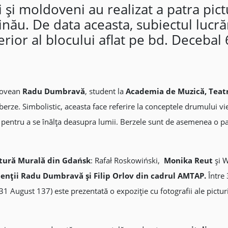
i și moldoveni au realizat a patra p
inău. De data aceasta, subiectul lucrăr
rior al blocului aflat pe bd. Decebal 6
ldovean
Radu Dumbravă
, student la
Academia de Muzică, Teatru
berze. Simbolistic, aceasta face referire la conceptele drumului vieți
ipi pentru a se înălța deasupra lumii. Berzele sunt de asemenea o p
ictură Murală din Gdańsk
: Rafał Roskowiński,
Monika Reut
și W
udenții Radu Dumbravă și Filip Orlov din cadrul AMTAP.
Între
 31 August 137) este prezentată o expoziție cu fotografii ale pictu