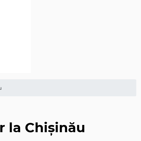
u
D
r la Chișinău