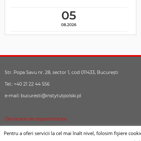
05
08.2026
Str. Popa Savu nr. 28, sector 1, cod 011433, Bucureşti
Tel.: +40 21 22 44 556
e-mail: bucuresti@instytutpolski.pl
Declaraţie de disponibilitate
Pentru a oferi servicii la cel mai înalt nivel, folosim fişiere co