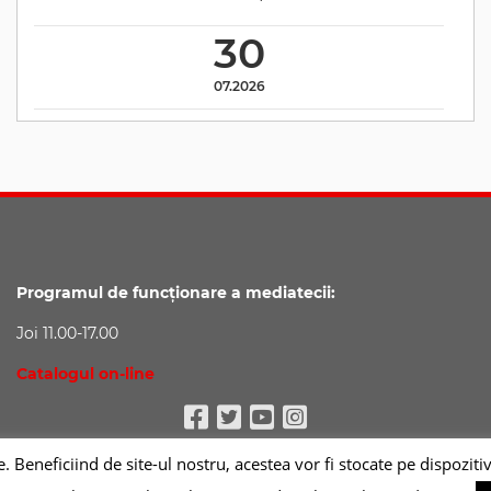
30
07.2026
Programul de funcționare a mediatecii:
Joi 11.00-17.00
Catalogul on-line
Facebook
Twitter
Youtube
Instagram
okie. Beneficiind de site-ul nostru, acestea vor fi stocate pe dispo