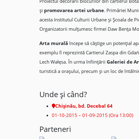
Proiectul decorării blocurilor din cartierul B
și
promovarea artei urbane
. Primăriei Munic
acesta Institutul Culturii Urbane și Școala de 
Organizatorii mulțumesc firmei Daw Bența Mol –
Arta murală
începe să câştige un potenţial apa
exemplu îl reprezintă Cartierul Zaspa din Gdańsk
Lech Wałęsa. În urma înfiinţării
Galeriei de 
turistică a oraşului, precum şi un loc de întâlnir
Unde şi când?
Chișinău, bd. Decebal 64
01-10-2015 – 01-09-2015 (Ora 13:00)
Parteneri