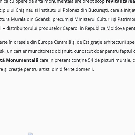
otanica cu opere de artă monumentală are drept scop
revitalizarea
ipiului Chișinău și Institutului Polonez din București, care a iniția
Pictură Murală din Gdańsk, precum și Ministerul Culturii și Patrimo
 distribuitorului produselor Caparol în Republica Moldova pentru
rte în oraşele din Europa Centrală şi de Est graţie arhitecturii spe
, un cartier muncitoresc obişnuit, cunoscut doar pentru faptul că î
Artă Monumentală
care în prezent conține 54 de picturi murale, ca
e şi creaţie pentru artişti din diferite domenii.