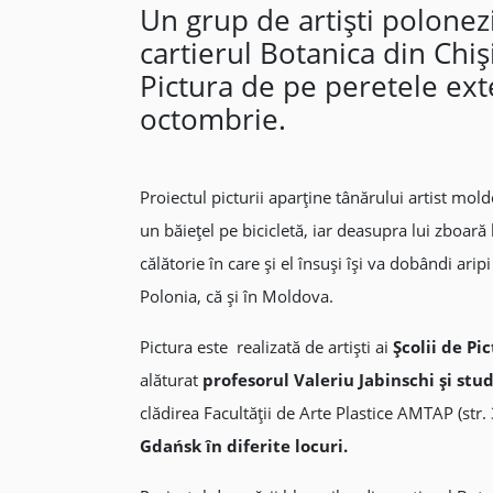
Un grup de artiști polonez
cartierul Botanica din Chiș
Pictura de pe peretele exte
octombrie.
Proiectul picturii aparține tânărului artist mo
un băiețel pe bicicletă, iar deasupra lui zboară 
călătorie în care și el însuși își va dobândi ar
Polonia, că și în Moldova.
Pictura este realizată de artiști ai
Școlii de P
alăturat
profesorul Valeriu Jabinschi și st
clădirea Facultății de Arte Plastice AMTAP (str.
Gdańsk în diferite locuri.