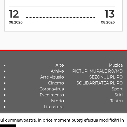
12
13
08.2026
08.2026
Alte
Muzică
Arhivă
PICTURI MURALE RO/MD
Arte vizuale
SEZONUL PL-RO
Cinema
SOLIDARITATEA PL-RO
Coronavirus
Sport
Evenimente
Știri
Istorie
Teatru
Literatura
zitivul dumneavoastră. În orice moment puteți efectua modificări în