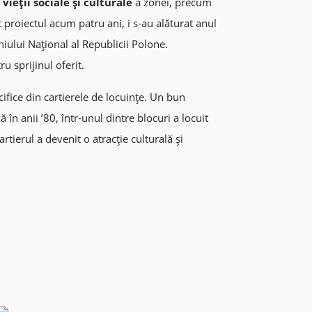
 vieții sociale și culturale
a zonei, precum
t proiectul acum patru ani, i s-au alăturat anul
niului Național al Republicii Polone.
 sprijinul oferit.
cifice din cartierele de locuinţe. Un bun
n anii ’80, într-unul dintre blocuri a locuit
rtierul a devenit o atracţie culturală şi