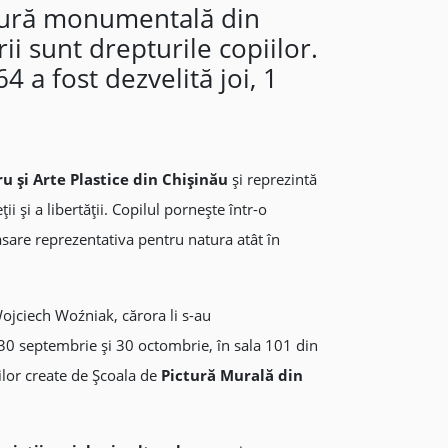
ictură monumentală din
ii sunt drepturile copiilor.
4 a fost dezvelită joi, 1
 și Arte Plastice din Chișinău
și reprezintă
i și a libertății. Copilul pornește într-o
asare reprezentativa pentru natura atât în
ojciech Woźniak, cărora li s-au
 30 septembrie și 30 octombrie, în sala 101 din
rilor create de Școala de
Pictură Murală din