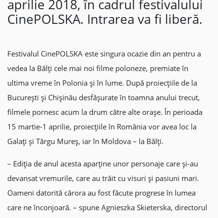
aprilie 2018, în cadrul festivalului
CinePOLSKA. Intrarea va fi liberă.
Festivalul CinePOLSKA este singura ocazie din an pentru a
vedea la Bălți cele mai noi filme poloneze, premiate în
ultima vreme în Polonia și în lume. După proiecțiile de la
București și Chișinău desfășurate în toamna anului trecut,
filmele pornesc acum la drum către alte orașe. În perioada
15 martie-1 aprilie, proiecțiile în România vor avea loc la
Galați și Târgu Mureș, iar în Moldova – la Bălți.
– Ediția de anul acesta aparține unor personaje care și-au
devansat vremurile, care au trăit cu visuri și pasiuni mari.
Oameni datorită cărora au fost făcute progrese în lumea
care ne înconjoară. – spune Agnieszka Skieterska, directorul