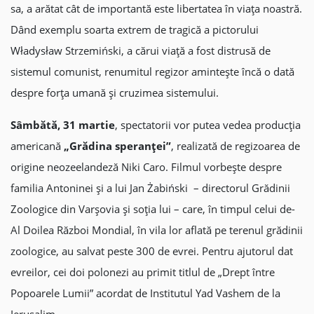
sa, a arătat cât de importantă este libertatea în viața noastră.
Dând exemplu soarta extrem de tragică a pictorului
Władysław Strzemiński, a cărui viață a fost distrusă de
sistemul comunist, renumitul regizor amintește încă o dată
despre forța umană și cruzimea sistemului.
Sâmbătă, 31 martie
, spectatorii vor putea vedea producția
americană
„Grădina speranței”
, realizată de regizoarea de
origine neozeelandeză Niki Caro. Filmul vorbește despre
familia Antoninei și a lui Jan Żabiński – directorul Grădinii
Zoologice din Varșovia și soția lui – care, în timpul celui de-
Al Doilea Război Mondial, în vila lor aflată pe terenul grădinii
zoologice, au salvat peste 300 de evrei. Pentru ajutorul dat
evreilor, cei doi polonezi au primit titlul de „Drept între
Popoarele Lumii” acordat de Institutul Yad Vashem de la