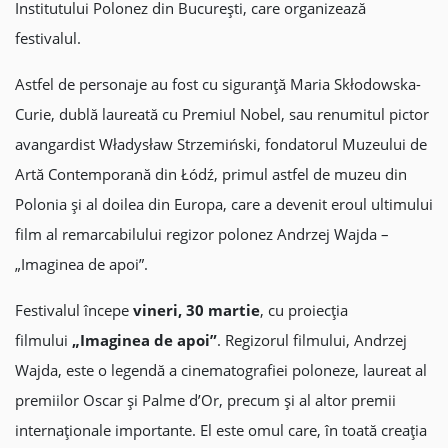
Institutului Polonez din București, care organizează
festivalul.
Astfel de personaje au fost cu siguranță Maria Skłodowska-
Curie, dublă laureată cu Premiul Nobel, sau renumitul pictor
avangardist Władysław Strzemiński, fondatorul Muzeului de
Artă Contemporană din Łódź, primul astfel de muzeu din
Polonia și al doilea din Europa, care a devenit eroul ultimului
film al remarcabilului regizor polonez Andrzej Wajda –
„Imaginea de apoi”.
Festivalul începe
vineri, 30 martie
, cu proiecția
filmului
„Imaginea de apoi”
. Regizorul filmului, Andrzej
Wajda, este o legendă a cinematografiei poloneze, laureat al
premiilor Oscar și Palme d’Or, precum și al altor premii
internaționale importante. El este omul care, în toată creația