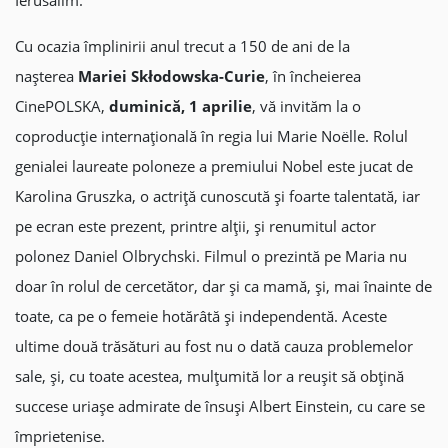
Ierusalim.
Cu ocazia împlinirii anul trecut a 150 de ani de la
nașterea
Mariei Skłodowska-Curie
, în încheierea
CinePOLSKA,
duminică, 1 aprilie
, vă invităm la o
coproducție internațională în regia lui Marie Noëlle. Rolul
genialei laureate poloneze a premiului Nobel este jucat de
Karolina Gruszka, o actriță cunoscută și foarte talentată, iar
pe ecran este prezent, printre alții, și renumitul actor
polonez Daniel Olbrychski. Filmul o prezintă pe Maria nu
doar în rolul de cercetător, dar și ca mamă, și, mai înainte de
toate, ca pe o femeie hotărâtă și independentă. Aceste
ultime două trăsături au fost nu o dată cauza problemelor
sale, și, cu toate acestea, mulțumită lor a reușit să obțină
succese uriașe admirate de însuși Albert Einstein, cu care se
împrietenise.