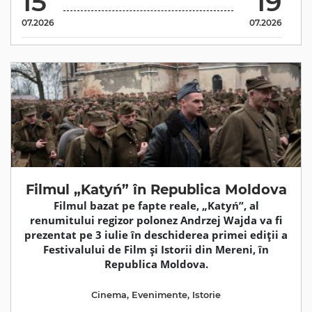
15
19
07.2026
07.2026
Filmul „Katyń” în Republica Moldova
Filmul bazat pe fapte reale, „Katyń”, al
renumitului regizor polonez Andrzej Wajda va fi
prezentat pe 3 iulie în deschiderea primei ediții a
Festivalului de Film și Istorii din Mereni, în
Republica Moldova.
Cinema
,
Evenimente
,
Istorie