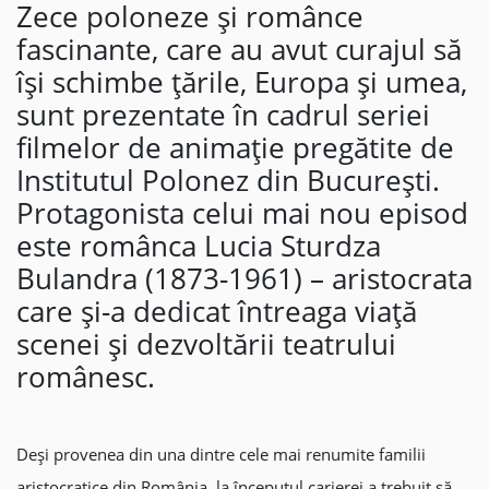
Zece poloneze și românce
fascinante, care au avut curajul să
își schimbe țările, Europa și umea,
sunt prezentate în cadrul seriei
filmelor de animație pregătite de
Institutul Polonez din București.
Protagonista celui mai nou episod
este românca Lucia Sturdza
Bulandra (1873-1961) – aristocrata
care și-a dedicat întreaga viață
scenei și dezvoltării teatrului
românesc.
Deși provenea din una dintre cele mai renumite familii
aristocratice din România, la începutul carierei a trebuit să