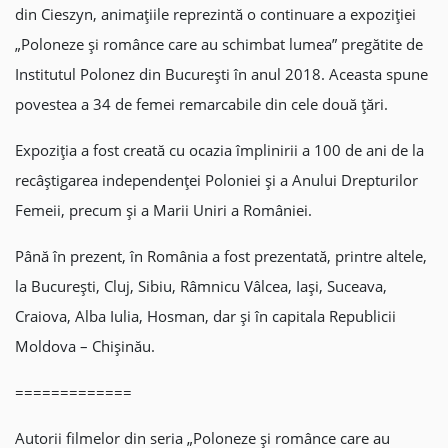
din Cieszyn, animațiile reprezintă o continuare a expoziției
„Poloneze și românce care au schimbat lumea” pregătite de
Institutul Polonez din București în anul 2018. Aceasta spune
povestea a 34 de femei remarcabile din cele două țări.
Expoziția a fost creată cu ocazia împlinirii a 100 de ani de la
recâștigarea independenței Poloniei și a Anului Drepturilor
Femeii, precum și a Marii Uniri a României.
Până în prezent, în România a fost prezentată, printre altele,
la București, Cluj, Sibiu, Râmnicu Vâlcea, Iași, Suceava,
Craiova, Alba Iulia, Hosman, dar și în capitala Republicii
Moldova – Chișinău.
=============
Autorii filmelor din seria „Poloneze și românce care au