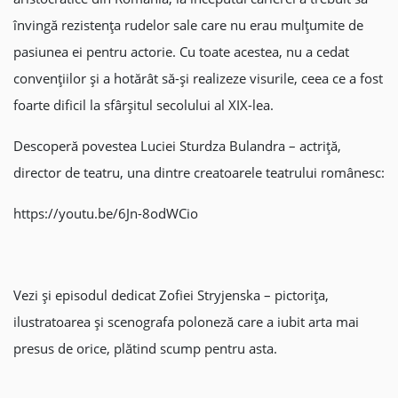
învingă rezistența rudelor sale care nu erau mulțumite de
pasiunea ei pentru actorie. Cu toate acestea, nu a cedat
convențiilor și a hotărât să-și realizeze visurile, ceea ce a fost
foarte dificil la sfârșitul secolului al XIX-lea.
Descoperă povestea Luciei Sturdza Bulandra – actriță,
director de teatru, una dintre creatoarele teatrului românesc:
https://youtu.be/6Jn-8odWCio
Vezi și episodul dedicat Zofiei Stryjenska – pictorița,
ilustratoarea și scenografa poloneză care a iubit arta mai
presus de orice, plătind scump pentru asta.