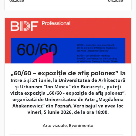
03.2026
04.2026
„60/60 – expoziție de afiș polonez” la
Între 5 și 21 iunie, la Universitatea de Arhitectură
și Urbanism "Ion Mincu" din București , puteți
vizita expoziția „60/60 - expoziție de afiș polonez”,
organizată de Universitatea de Arte „Magdalena
Abakanowicz” din Poznań. Vernisajul va avea loc
vineri, 5 iunie 2026, de la ora 18:00.
Arte vizuale
,
Evenimente