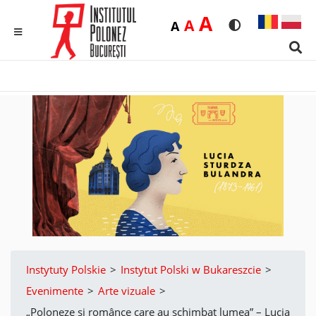
Duża
A
Średnia
A
Domyślna
A
Rozmiar czcionk
Wersja kon
MENU
Sear
Instytuty Polskie
>
Instytut Polski w Bukareszcie
>
Evenimente
>
Arte vizuale
>
„Poloneze și românce care au schimbat lumea” – Lucia