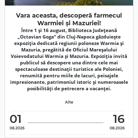
Vara aceasta, descoperă farmecul
Warmiei și Mazuriei!
Între 1 și 16 august, Biblioteca Județeană
„Octavian Goga” din Cluj-Napoca găzduiește
expoziția dedicată regiunii poloneze Warmia și
Mazuria, pregătită de Oficiul Mareșalului
Voievodatului Warmia și Mazuria. Expoziția invită
publicul să descopere una dintre cele mai
spectaculoase destinații turistice ale Poloniei,
renumită pentru miile de lacuri, peisajele
impresionante, patrimoniul istoric și numeroasele
posibilități de petrecere a vacanței.
Alte
01
16
08.2026
08.2026