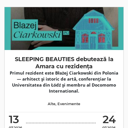
SLEEPING BEAUTIES debutează la
Amara cu rezidența
Primul rezident este Błażej Ciarkowski din Polonia
— arhitect și istoric de artă, conferențiar la
Universitatea din Łódź și membru al Docomomo
International.
Alte
,
Evenimente
13
24
07.2026
07.2026