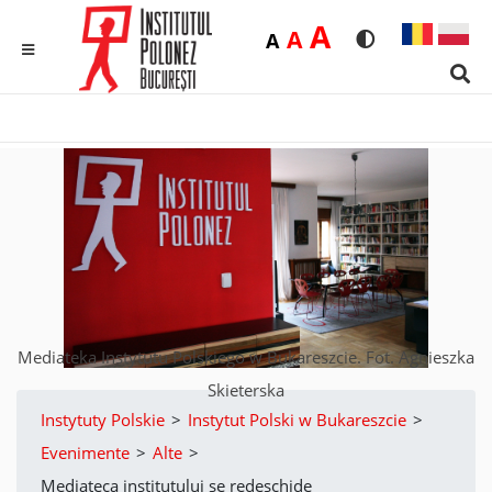
Duża
A
Średnia
A
Domyślna
A
Rozmiar czcionk
Wersja kon
MENU
Sear
Mediateka Instytutu Polskiego w Bukareszcie. Fot. Agnieszka
Skieterska
Instytuty Polskie
>
Instytut Polski w Bukareszcie
>
Evenimente
>
Alte
>
Mediateca institutului se redeschide