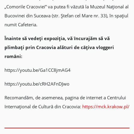
„Comorile Cracoviei” va putea fi văzută la Muzeul Național al
Bucovinei din Suce
ava (str. Ștefan cel Mare nr. 33), în spațiul
numit
Cafeteria.
Înainte să vedeți expoziția, vă încurajăm să vă
plimbați prin Cracovia alături de câțiva vloggeri
români:
https://youtu.be/Ga1CC8jmAG4
https://youtu.be/cRH2AFnDJwo
Recomandăm, de asemenea, pagina de internet a Centrului
Internațional de Cultură din Cracovia:
https://mck.krakow.pl/