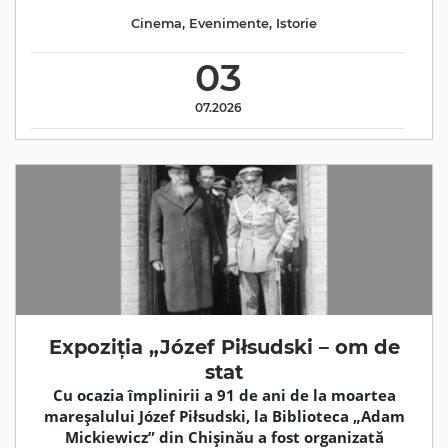
Cinema
,
Evenimente
,
Istorie
03
07.2026
Expoziția „Józef Piłsudski – om de
stat
Cu ocazia împlinirii a 91 de ani de la moartea
mareșalului Józef Piłsudski, la Biblioteca „Adam
Mickiewicz” din Chișinău a fost organizată