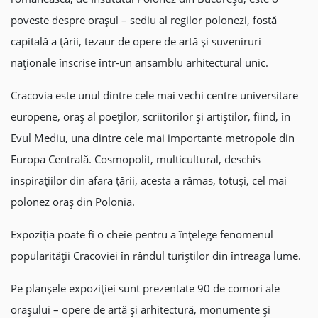
poveste despre orașul – sediu al regilor polonezi, fostă
capitală a țării, tezaur de opere de artă și suveniruri
naționale înscrise într-un ansamblu arhitectural unic.
Cracovia este unul dintre cele mai vechi centre universitare
europene, oraș al poeților, scriitorilor și artiștilor, fiind, în
Evul Mediu, una dintre cele mai importante metropole din
Europa Centrală. Cosmopolit, multicultural, deschis
inspirațiilor din afara țării, acesta a rămas, totuși, cel mai
polonez oraș din Polonia.
Expoziția poate fi o cheie pentru a înțelege fenomenul
popularității Cracoviei în rândul turiștilor din întreaga lume.
Pe planșele expoziției sunt prezentate 90 de comori ale
orașului – opere de artă și arhitectură, monumente și