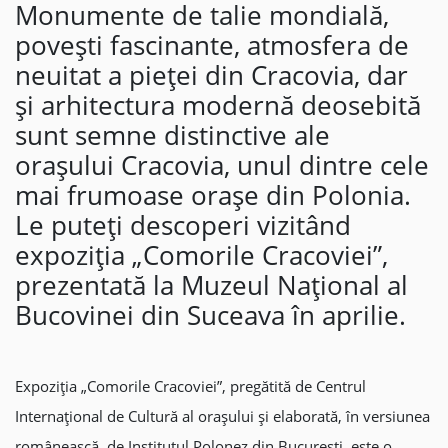
Monumente de talie mondială,
povești fascinante, atmosfera de
neuitat a pieței din Cracovia, dar
și arhitectura modernă deosebită
sunt semne distinctive ale
orașului Cracovia, unul dintre cele
mai frumoase orașe din Polonia.
Le puteți descoperi vizitând
expoziția „Comorile Cracoviei”,
prezentată la Muzeul Național al
Bucovinei din Suceava în aprilie.
Expoziția „Comorile Cracoviei”, pregătită de Centrul
Internațional de Cultură al orașului și elaborată, în versiunea
românească, de Institutul Polonez din București, este o