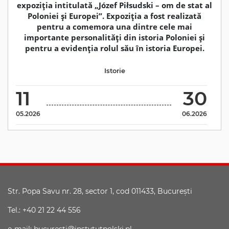
expoziția intitulată „Józef Piłsudski – om de stat al
Poloniei și Europei”. Expoziția a fost realizată
pentru a comemora una dintre cele mai
importante personalități din istoria Poloniei și
pentru a evidenția rolul său în istoria Europei.
Istorie
11
30
05.2026
06.2026
Str. Popa Savu nr. 28, sector 1, cod 011433, Bucureşti
Tel.: +40 21 22 44 556
e-mail: bucuresti@instytutpolski.pl