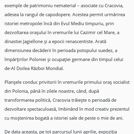
exemple de patrimoniu nematerial – asociate cu Cracovia,
adesea la rangul de capodopere. Acestea permit urmărirea
istoriei metropolei încă din Evul Mediu timpuriu, prin
dezvoltarea orașului în vremurile lui Cazimir cel Mare, a
dinastiei Jagiellone și a epocii renascentiste. Arată
dimensiunea decăderii în perioada potopului suedez, a
împărțirilor Poloniei și ocupației germane din timpul celui
de-Al Doilea Război Mondial.
Planșele conduc privitorii în vremurile primului oraș socialist
din Polonia, până în zilele noastre, când, după
transformarea politică, Cracovia trăiește o perioadă de
dezvoltare spectaculoasă, îmbinând în mod creativ prezentul
cu moștenirea bogată a istoriei sale de peste o mie de ani.
De data aceasta, pe tot parcursul lunii aprilie, expoziția