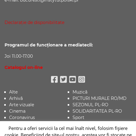
Declaraţie de disponibilitate
Programul de funcționare a mediatecii:
Joi 11.00-17.00
Catalogul on-line
Facebook
Twitter
Youtube
Instagram
Alte
Muzică
Arhivă
PICTURI MURALE RO/MD
Arte vizuale
SEZONUL PL-RO
Cinema
SOLIDARITATEA PL-RO
Coronavirus
Sport
Evenimente
Știri
Pentru a oferi servicii la cel mai înalt nivel, folosim fişiere
Istorie
Teatru
cookie. Beneficiind de site-ul nostru, acestea vor fi stocate pe