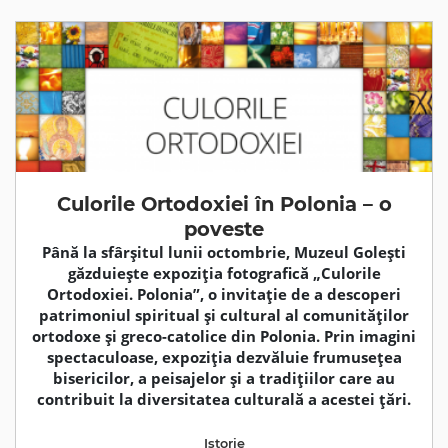
Culorile Ortodoxiei în Polonia – o
poveste
Până la sfârșitul lunii octombrie, Muzeul Golești
găzduiește expoziția fotografică „Culorile
Ortodoxiei. Polonia”, o invitație de a descoperi
patrimoniul spiritual și cultural al comunităților
ortodoxe și greco-catolice din Polonia. Prin imagini
spectaculoase, expoziția dezvăluie frumusețea
bisericilor, a peisajelor și a tradițiilor care au
contribuit la diversitatea culturală a acestei țări.
Istorie