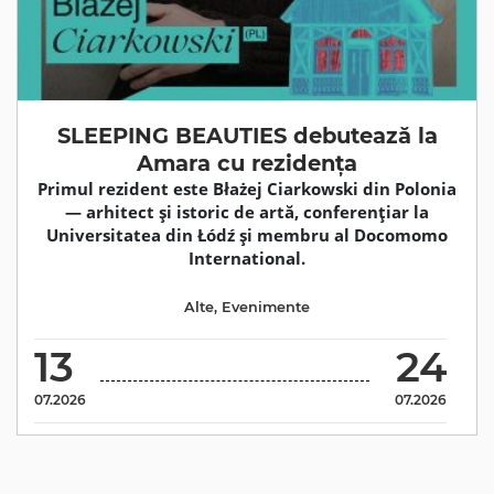
SLEEPING BEAUTIES debutează la
Amara cu rezidența
Primul rezident este Błażej Ciarkowski din Polonia
— arhitect și istoric de artă, conferențiar la
Universitatea din Łódź și membru al Docomomo
International.
Alte
,
Evenimente
13
24
07.2026
07.2026