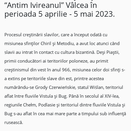
“Antim Ivireanul” Vâlcea în
perioada 5 aprilie - 5 mai 2023.
Procesul creștinării slavilor, care a început odată cu
misiunea sfinților Chiril și Metodiu, a avut loc atunci când
slavii au intrat în contact cu cultura bizantină. Deși Piaștii,
primii conducători ai teritoriilor poloneze, au primit
creștinismul din vest în anul 966, misiunea celor doi sfinți s-
a extins pe teritoriile slave din est, printre acestea
numărându-se Grody Czerwieńskie, statul Wiślan, teritoriul
aflat între fluviile Vistula și Bug. Până în secolul al XIV-lea,
regiunile Chełm, Podlasie și teritoriul dintre fluviile Vistula și
Bug s-au aflat în cea mai mare parte a timpului sub influență
rusească.