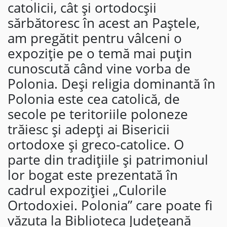
catolicii, cât și ortodocșii
sărbătoresc în acest an Paștele,
am pregătit pentru vâlceni o
expoziție pe o temă mai puțin
cunoscută când vine vorba de
Polonia. Deși religia dominantă în
Polonia este cea catolică, de
secole pe teritoriile poloneze
trăiesc și adepți ai Bisericii
ortodoxe și greco-catolice. O
parte din tradițiile și patrimoniul
lor bogat este prezentată în
cadrul expoziției „Culorile
Ortodoxiei. Polonia” care poate fi
văzuta la Biblioteca Județeană