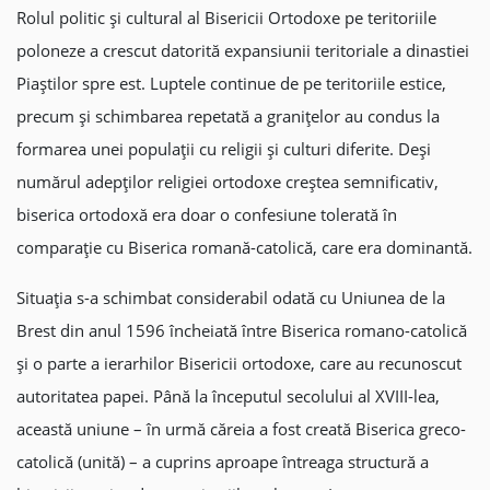
Rolul politic și cultural al Bisericii Ortodoxe pe teritoriile
poloneze a crescut datorită expansiunii teritoriale a dinastiei
Piaștilor spre est. Luptele continue de pe teritoriile estice,
precum și schimbarea repetată a granițelor au condus la
formarea unei populații cu religii și culturi diferite. Deși
numărul adepților religiei ortodoxe creștea semnificativ,
biserica ortodoxă era doar o confesiune tolerată în
comparație cu Biserica romană-catolică, care era dominantă.
Situația s-a schimbat considerabil odată cu Uniunea de la
Brest din anul 1596 încheiată între Biserica romano-catolică
și o parte a ierarhilor Bisericii ortodoxe, care au recunoscut
autoritatea papei. Până la începutul secolului al XVIII-lea,
această uniune – în urmă căreia a fost creată Biserica greco-
catolică (unită) – a cuprins aproape întreaga structură a