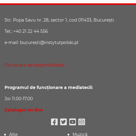
Str. Popa Savu nr. 28, sector 1, cod 011433, Bucureşti
Tel.: +40 21 22 44 556
e-mail: bucuresti@instytutpolski.pl
Declaraţie de disponibilitate
Programul de funcționare a mediatecii:
Joi 11.00-17.00
Catalogul on-line
Facebook
Twitter
Youtube
Instagram
Alte
Muzică