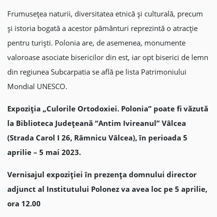
Frumusețea naturii, diversitatea etnică și culturală, precum
și istoria bogată a acestor pământuri reprezintă o atracție
pentru turiști. Polonia are, de asemenea, monumente
valoroase asociate bisericilor din est, iar opt biserici de lemn
din regiunea Subcarpatia se află pe lista Patrimoniului
Mondial UNESCO.
Expoziția „Culorile Ortodoxiei. Polonia” poate fi văzută
la Biblioteca Județeană “Antim Ivireanul” Vâlcea
(Strada Carol I 26, Râmnicu Vâlcea), în perioada 5
aprilie – 5 mai 2023.
Vernisajul expoziției în prezența domnului director
adjunct al Institutului Polonez va avea loc pe 5 aprilie,
ora 12.00