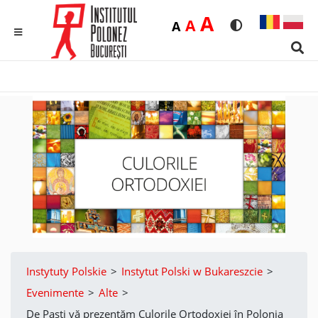
Duża
A
Średnia
A
Domyślna
A
Rozmiar czcionk
Wersja kon
MENU
Sear
Instytuty Polskie
>
Instytut Polski w Bukareszcie
>
Evenimente
>
Alte
>
De Paști vă prezentăm Culorile Ortodoxiei în Polonia