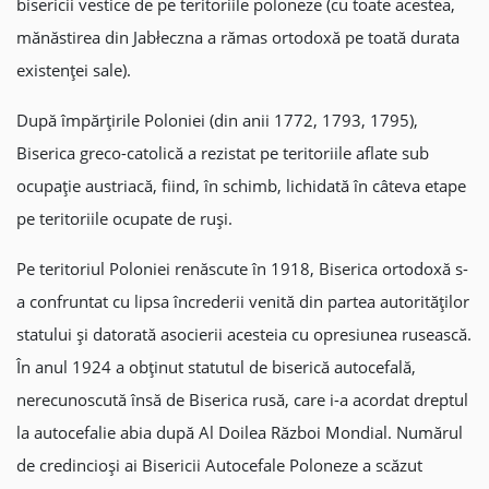
bisericii vestice de pe teritoriile poloneze (cu toate acestea,
mănăstirea din Jabłeczna a rămas ortodoxă pe toată durata
existenței sale).
După împărțirile Poloniei (din anii 1772, 1793, 1795),
Biserica greco-catolică a rezistat pe teritoriile aflate sub
ocupație austriacă, fiind, în schimb, lichidată în câteva etape
pe teritoriile ocupate de ruși.
Pe teritoriul Poloniei renăscute în 1918, Biserica ortodoxă s-
a confruntat cu lipsa încrederii venită din partea autorităților
statului și datorată asocierii acesteia cu opresiunea rusească.
În anul 1924 a obținut statutul de biserică autocefală,
nerecunoscută însă de Biserica rusă, care i-a acordat dreptul
la autocefalie abia după Al Doilea Război Mondial. Numărul
de credincioși ai Bisericii Autocefale Poloneze a scăzut