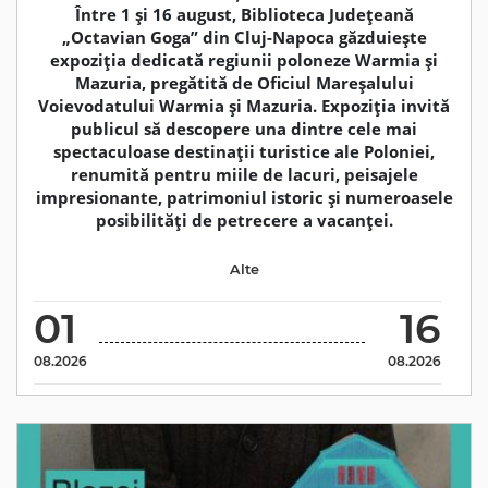
Între 1 și 16 august, Biblioteca Județeană
„Octavian Goga” din Cluj-Napoca găzduiește
expoziția dedicată regiunii poloneze Warmia și
Mazuria, pregătită de Oficiul Mareșalului
Voievodatului Warmia și Mazuria. Expoziția invită
publicul să descopere una dintre cele mai
spectaculoase destinații turistice ale Poloniei,
renumită pentru miile de lacuri, peisajele
impresionante, patrimoniul istoric și numeroasele
posibilități de petrecere a vacanței.
Alte
01
16
08.2026
08.2026