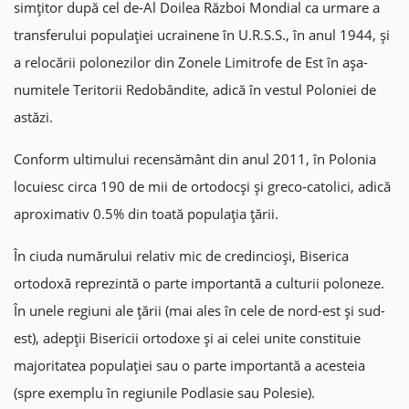
simțitor după cel de-Al Doilea Război Mondial ca urmare a
transferului populației ucrainene în U.R.S.S., în anul 1944, și
a relocării polonezilor din Zonele Limitrofe de Est în așa-
numitele Teritorii Redobândite, adică în vestul Poloniei de
astăzi.
Conform ultimului recensământ din anul 2011, în Polonia
locuiesc circa 190 de mii de ortodocși și greco-catolici, adică
aproximativ 0.5% din toată populația țării.
În ciuda numărului relativ mic de credincioși, Biserica
ortodoxă reprezintă o parte importantă a culturii poloneze.
În unele regiuni ale țării (mai ales în cele de nord-est și sud-
est), adepții Bisericii ortodoxe și ai celei unite constituie
majoritatea populației sau o parte importantă a acesteia
(spre exemplu în regiunile Podlasie sau Polesie).