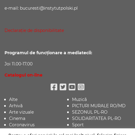
e-mail: bucuresti@instytutpolski.pl
Declaraţie de disponibilitate
Programul de funcționare a mediatecii:
Joi 11.00-17.00
Catalogul on-line
Facebook
Twitter
Youtube
Instagram
Alte
Muzică
Arhivă
PICTURI MURALE RO/MD
Arte vizuale
SEZONUL PL-RO
Cinema
SOLIDARITATEA PL-RO
Coronavirus
Sport
Evenimente
Știri