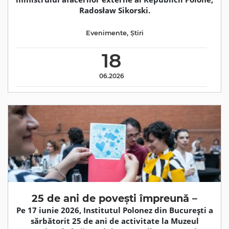
Radosław Sikorski.
Evenimente
,
Știri
18
06.2026
25 de ani de povești împreună –
Pe 17 iunie 2026, Institutul Polonez din București a
sărbătorit 25 de ani de activitate la Muzeul