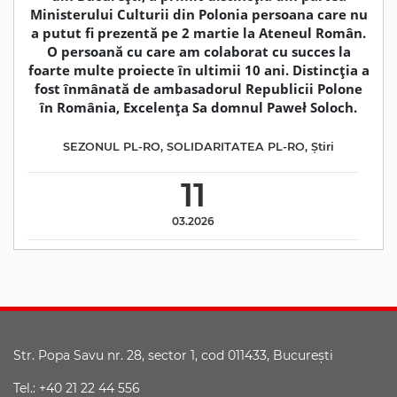
Ministerului Culturii din Polonia persoana care nu
a putut fi prezentă pe 2 martie la Ateneul Român.
O persoană cu care am colaborat cu succes la
foarte multe proiecte în ultimii 10 ani. Distincția a
fost înmânată de ambasadorul Republicii Polone
în România, Excelența Sa domnul Paweł Soloch.
SEZONUL PL-RO
,
SOLIDARITATEA PL-RO
,
Știri
11
03.2026
Str. Popa Savu nr. 28, sector 1, cod 011433, Bucureşti
Tel.: +40 21 22 44 556