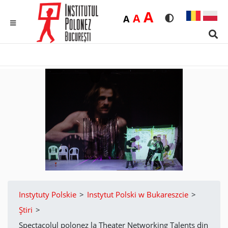
Duża
A
Średnia
A
Domyślna
A
Rozmiar czcionk
Wersja kon
MENU
Sear
Instytuty Polskie
>
Instytut Polski w Bukareszcie
>
Știri
>
Spectacolul polonez la Theater Networking Talents din