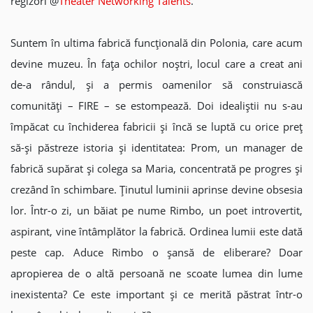
regizori @
Theater Networking Talents
.
Suntem în ultima fabrică funcțională din Polonia, care acum
devine muzeu. În fața ochilor noștri, locul care a creat ani
de-a rândul, și a permis oamenilor să construiască
comunități – FIRE – se estompează. Doi idealiștii nu s-au
împăcat cu închiderea fabricii și încă se luptă cu orice preț
să-și păstreze istoria și identitatea: Prom, un manager de
fabrică supărat și colega sa Maria, concentrată pe progres și
crezând în schimbare. Ținutul luminii aprinse devine obsesia
lor. Într-o zi, un băiat pe nume Rimbo, un poet introvertit,
aspirant, vine întâmplător la fabrică. Ordinea lumii este dată
peste cap. Aduce Rimbo o șansă de eliberare? Doar
apropierea de o altă persoană ne scoate lumea din lume
inexistenta? Ce este important și ce merită păstrat într-o