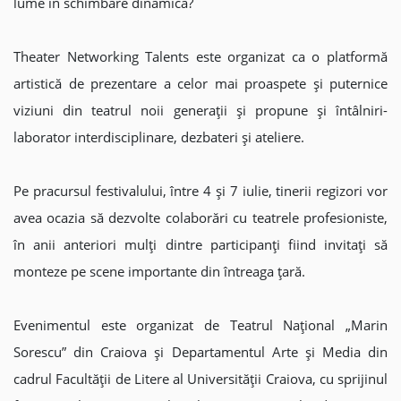
lume în schimbare dinamică?
Theater Networking Talents este organizat ca o platformă
artistică de prezentare a celor mai proaspete și puternice
viziuni din teatrul noii generații și propune și întâlniri-
laborator interdisciplinare, dezbateri și ateliere.
Pe pracursul festivalului, între 4 și 7 iulie, tinerii regizori vor
avea ocazia să dezvolte colaborări cu teatrele profesioniste,
în anii anteriori mulți dintre participanți fiind invitați să
monteze pe scene importante din întreaga țară.
Evenimentul este organizat de Teatrul Național „Marin
Sorescu” din Craiova și Departamentul Arte și Media din
cadrul Facultății de Litere al Universității Craiova, cu sprijinul