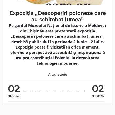
Expoziția „Descoperiri poloneze care
au schimbat lumea”
Pe gardul Muzeului Național de Istorie a Moldovei
din Chișinău este prezentată expoziția
„Descoperiri poloneze care au schimbat lumea”,
deschisă publicului în perioada 2 iunie – 2 iulie.
Expoziția poate fi vizitată în orice moment,
oferind o perspectivă accesibilă și inspirațională
asupra contribuției Poloniei la dezvoltarea
tehnologiei moderne.
Alte
,
Istorie
02
02
06.2026
07.2026