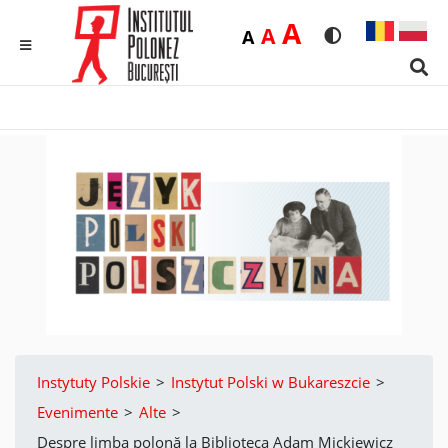
Duża
A
Średnia
A
Domyślna
A
Rozmiar czcionk
Wersja kon
MENU
Sear
Instytuty Polskie
>
Instytut Polski w Bukareszcie
>
Evenimente
>
Alte
>
Despre limba polonă la Biblioteca Adam Mickiewicz