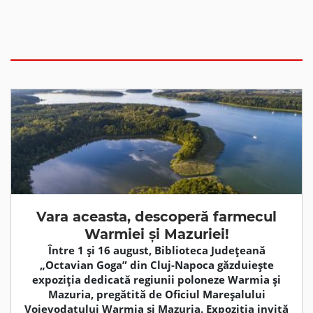
Vara aceasta, descoperă farmecul
Warmiei și Mazuriei!
Între 1 și 16 august, Biblioteca Județeană
„Octavian Goga” din Cluj-Napoca găzduiește
expoziția dedicată regiunii poloneze Warmia și
Mazuria, pregătită de Oficiul Mareșalului
Voievodatului Warmia și Mazuria. Expoziția invită