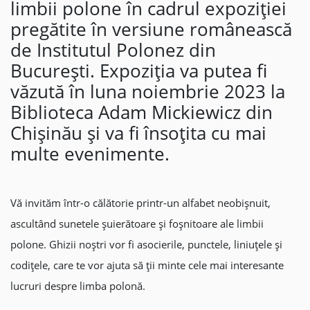
limbii polone în cadrul expoziției
pregătite în versiune românească
de Institutul Polonez din
București. Expoziția va putea fi
văzută în luna noiembrie 2023 la
Biblioteca Adam Mickiewicz din
Chișinău și va fi însoțita cu mai
multe evenimente.
Vă invităm într-o călătorie printr-un alfabet neobișnuit,
ascultând sunetele șuierătoare și foșnitoare ale limbii
polone. Ghizii noștri vor fi asocierile, punctele, liniuțele și
codițele, care te vor ajuta să ții minte cele mai interesante
lucruri despre limba polonă.