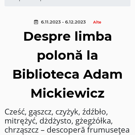
6.11.2023 - 6.12.2023
Alte
Despre limba
polonă la
Biblioteca Adam
Mickiewicz
Cześć, gąszcz, czyżyk, źdźbło,
mitrężyć, dżdżysto, gżegżółka,
chrząszcz – descoperă frumusețea