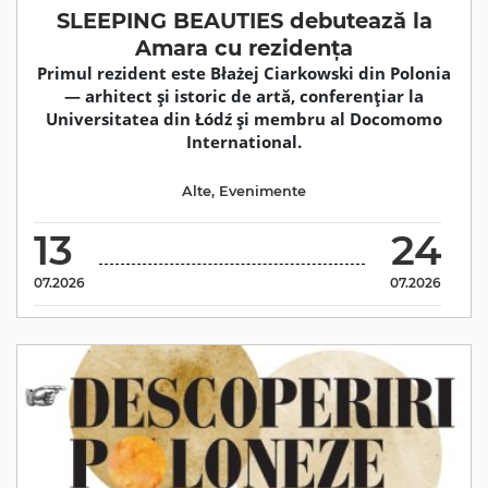
SLEEPING BEAUTIES debutează la
Amara cu rezidența
Primul rezident este Błażej Ciarkowski din Polonia
— arhitect și istoric de artă, conferențiar la
Universitatea din Łódź și membru al Docomomo
International.
Alte
,
Evenimente
13
24
07.2026
07.2026