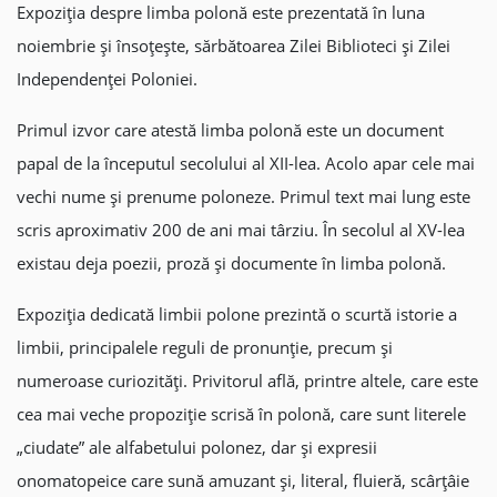
Expoziția despre limba polonă este prezentată în luna
noiembrie și însoțește, sărbătoarea Zilei Biblioteci și Zilei
Independenței Poloniei.
Primul izvor care atestă limba polonă este un document
papal de la începutul secolului al XII-lea. Acolo apar cele mai
vechi nume și prenume poloneze. Primul text mai lung este
scris aproximativ 200 de ani mai târziu. În secolul al XV-lea
existau deja poezii, proză și documente în limba polonă.
Expoziția dedicată limbii polone prezintă o scurtă istorie a
limbii, principalele reguli de pronunție, precum și
numeroase curiozități. Privitorul află, printre altele, care este
cea mai veche propoziție scrisă în polonă, care sunt literele
„ciudate” ale alfabetului polonez, dar și expresii
onomatopeice care sună amuzant și, literal, fluieră, scârțâie