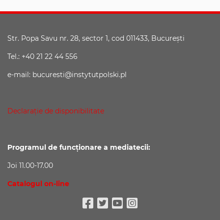
Str. Popa Savu nr. 28, sector 1, cod 011433, Bucureşti
Tel.: +40 21 22 44 556
e-mail: bucuresti@instytutpolski.pl
Declaraţie de disponibilitate
Programul de funcționare a mediatecii:
Joi 11.00-17.00
Catalogul on-line
Facebook
Twitter
Youtube
Instagram