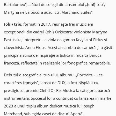
Bartolomeu”, alături de colegii din ansamblul „{oh!} trio”,
Martyna ne va bucura auzul cu „Marchand Suites”.
{oh!} trio
, format în 2017, reunește trei muzicieni
excepționali din cadrul {oh!} Orkiestra: violonista Martyna
Pastuszka, interpretul la viola da gamba Krzysztof Firlus și
clavecinista Anna Firlus. Acest ansamblu de cameră și-a găsit
principala sursă de inspirație artistică în muzica barocă
franceză, reflectată în realizările lor fonografice remarcabile.
Debutul discografic al trio-ului, albumul „Portraits – Les
caractères français”, lansat de DUX, a fost răsplătit cu
prestigiosul premiu Clef d’Or ResMusica la categoria barocă
instrumentală. Succesul lor a continuat cu lansarea în martie
2023 a unui triplu album dedicat muzicii lui Joseph
Marchand, sub egida casei de discuri Aparté.