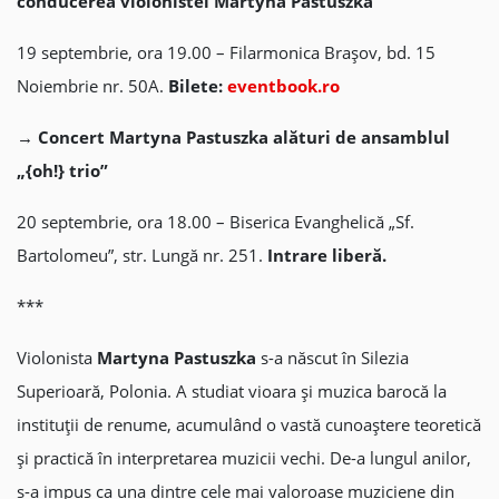
conducerea violonistei Martyna Pastuszka
19 septembrie, ora 19.00 – Filarmonica Brașov, bd. 15
Noiembrie nr. 50A.
Bilete:
eventbook.ro
→
Concert Martyna Pastuszka alături de ansamblul
„{oh!} trio”
20 septembrie, ora 18.00 – Biserica Evanghelică „Sf.
Bartolomeu”, str. Lungă nr. 251.
Intrare liberă.
***
Violonista
Martyna Pastuszka
s-a născut în Silezia
Superioară, Polonia. A studiat vioara și muzica barocă la
instituții de renume, acumulând o vastă cunoaștere teoretică
și practică în interpretarea muzicii vechi. De-a lungul anilor,
s-a impus ca una dintre cele mai valoroase muziciene din