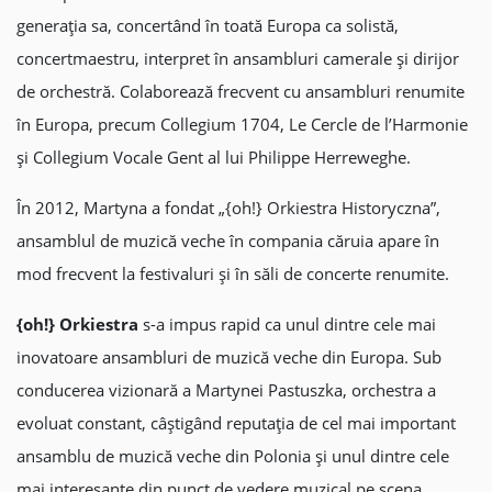
generația sa, concertând în toată Europa ca solistă,
concertmaestru, interpret în ansambluri camerale și dirijor
de orchestră. Colaborează frecvent cu ansambluri renumite
în Europa, precum Collegium 1704, Le Cercle de l’Harmonie
și Collegium Vocale Gent al lui Philippe Herreweghe.
În 2012, Martyna a fondat „{oh!} Orkiestra Historyczna”,
ansamblul de muzică veche în compania căruia apare în
mod frecvent la festivaluri și în săli de concerte renumite.
{oh!} Orkiestra
s-a impus rapid ca unul dintre cele mai
inovatoare ansambluri de muzică veche din Europa. Sub
conducerea vizionară a Martynei Pastuszka, orchestra a
evoluat constant, câștigând reputația de cel mai important
ansamblu de muzică veche din Polonia și unul dintre cele
mai interesante din punct de vedere muzical pe scena