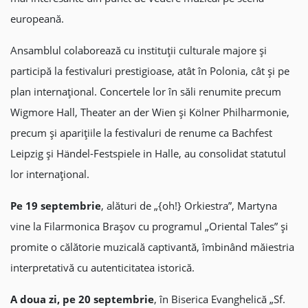
europeană.
Ansamblul colaborează cu instituții culturale majore și
participă la festivaluri prestigioase, atât în Polonia, cât și pe
plan internațional. Concertele lor în săli renumite precum
Wigmore Hall, Theater an der Wien și Kölner Philharmonie,
precum și aparițiile la festivaluri de renume ca Bachfest
Leipzig și Händel-Festspiele in Halle, au consolidat statutul
lor internațional.
Pe 19 septembrie
, alături de „{oh!} Orkiestra”, Martyna
vine la Filarmonica Brașov cu programul „Oriental Tales” și
promite o călătorie muzicală captivantă, îmbinând măiestria
interpretativă cu autenticitatea istorică.
A doua zi, pe 20 septembrie
, în Biserica Evanghelică „Sf.