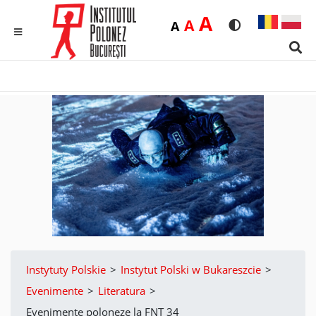
Duża
A
Średnia
A
Domyślna
A
Rozmiar czcionk
Wersja kon
MENU
Sear
Instytuty Polskie
>
Instytut Polski w Bukareszcie
>
Evenimente
>
Literatura
>
Evenimente poloneze la FNT 34