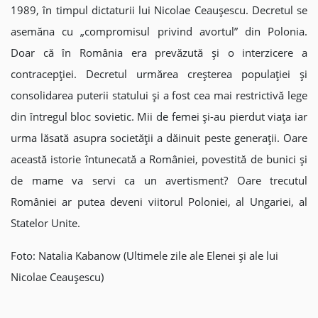
1989, în timpul dictaturii lui Nicolae Ceaușescu. Decretul se
asemăna cu „compromisul privind avortul” din Polonia.
Doar că în România era prevăzută și o interzicere a
contracepției. Decretul urmărea creșterea populației și
consolidarea puterii statului și a fost cea mai restrictivă lege
din întregul bloc sovietic. Mii de femei și-au pierdut viața iar
urma lăsată asupra societății a dăinuit peste generații. Oare
această istorie întunecată a României, povestită de bunici și
de mame va servi ca un avertisment? Oare trecutul
României ar putea deveni viitorul Poloniei, al Ungariei, al
Statelor Unite.
Foto: Natalia Kabanow (Ultimele zile ale Elenei și ale lui
Nicolae Ceaușescu)