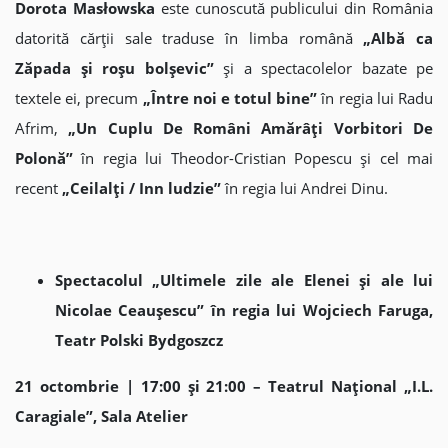
Dorota Masłowska
este cunoscută publicului din România
datorită cărții sale traduse în limba română
„Albă ca
Zăpada şi roşu bolşevic”
și a spectacolelor bazate pe
textele ei, precum
„Între noi e totul bine”
în regia lui Radu
Afrim,
„Un Cuplu De Români Amărâţi Vorbitori De
Polonă”
în regia lui Theodor-Cristian Popescu și cel mai
recent
„Ceilalți / Inn ludzie”
în regia lui Andrei Dinu.
Spectacolul „Ultimele zile ale Elenei și ale lui
Nicolae Ceaușescu” în regia lui Wojciech Faruga,
Teatr Polski Bydgoszcz
21 octombrie | 17:00 și 21:00 – Teatrul Național „I.L.
Caragiale”, Sala Atelier