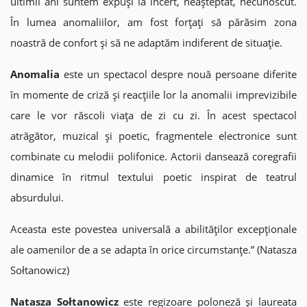
ultimii ani suntem expuși la incert, neașteptat, necunoscut.
În lumea anomaliilor, am fost forțați să părăsim zona
noastră de confort și să ne adaptăm indiferent de situație.
Anomalia
este un spectacol despre nouă persoane diferite
în momente de criză și reacțiile lor la anomalii imprevizibile
care le vor răscoli viața de zi cu zi. În acest spectacol
atrăgător, muzical și poetic, fragmentele electronice sunt
combinate cu melodii polifonice. Actorii dansează coregrafii
dinamice în ritmul textului poetic inspirat de teatrul
absurdului.
Aceasta este povestea universală a abilităților excepționale
ale oamenilor de a se adapta în orice circumstanțe.” (Natasza
Sołtanowicz)
Natasza Sołtanowicz
este regizoare poloneză și laureata