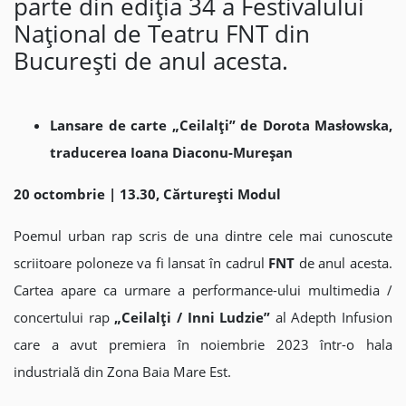
parte din ediția 34 a Festivalului
Național de Teatru FNT din
București de anul acesta.
Lansare de carte „Ceilalți” de Dorota Masłowska,
traducerea Ioana Diaconu-Mureșan
20 octombrie | 13.30, Cărturești Modul
Poemul urban rap scris de una dintre cele mai cunoscute
scriitoare poloneze va fi lansat în cadrul
FNT
de anul acesta.
Cartea apare ca urmare a performance-ului multimedia /
concertului rap
„Ceilalți / Inni Ludzie”
al Adepth Infusion
care a avut premiera în noiembrie 2023 într-o hala
industrială din Zona Baia Mare Est.