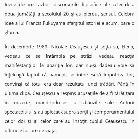
Ideile despre război, discursurile filosofice ale celei de-a
doua jumătăți a secolului 20 și-au pierdut sensul. Celebra
idee a lui Francis Fukuyama sfârșitul istoriei e acum, pare o
glumă.
În decembrie 1989, Nicolae Ceaușescu și soția sa, Elena,
vedeau ce se întâmpla pe străzi, vedeau reacția
manifestanților la apariția lor, dar nu-și dădeau voie să
înțeleagă faptul că oamenii se întorseseră împotriva lor,
convinși că totul era doar rezultatul unei trădări. Până în
ultima clipă, Ceaușescu a respins acuzațiile de a fi târât țara
în mizerie, mândrindu-se cu izbânzile sale. Autorii
spectacolului s-au aplecat asupra sorții și comportamentului
celor doi și al celor care au însoțit cuplul Ceaușescu în
ultimele lor ore de viață.