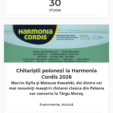
30
07.2026
Chitariștii polonezi la Harmonia
Cordis 2026
Marcin Dylla și Mateusz Kowalski, doi dintre cei
mai renumiți maeștrii chitarei clasice din Polonia
vor concerta la Târgu Mureș.
Evenimente
,
Muzică