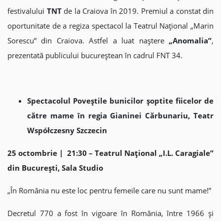
festivalului
TNT
de la Craiova în 2019. Premiul a constat din
oportunitate de a regiza spectacol la Teatrul Național „Marin
Sorescu” din Craiova. Astfel a luat naștere
„Anomalia”
,
prezentată publicului bucureștean în cadrul FNT 34.
Spectacolul Poveștile bunicilor șoptite fiicelor de
către mame în regia Gianinei Cărbunariu, Teatr
Współczesny Szczecin
25 octombrie | 21:30 – Teatrul Național „I.L. Caragiale”
din București, Sala Studio
„În România nu este loc pentru femeile care nu sunt mame!”
Decretul 770 a fost în vigoare în România, între 1966 și