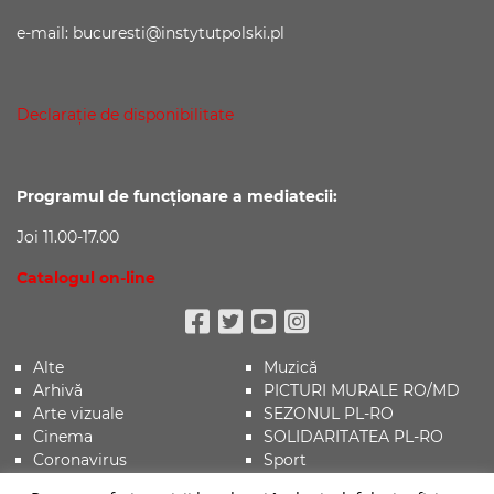
e-mail: bucuresti@instytutpolski.pl
Declaraţie de disponibilitate
Programul de funcționare a mediatecii:
Joi 11.00-17.00
Catalogul on-line
Facebook
Twitter
Youtube
Instagram
Alte
Muzică
Arhivă
PICTURI MURALE RO/MD
Arte vizuale
SEZONUL PL-RO
Cinema
SOLIDARITATEA PL-RO
Coronavirus
Sport
Evenimente
Știri