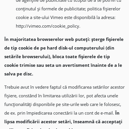
de agențiile de publicitate cu scopul de a se potrivi cu
conținutul și formele de publicitate; politica fişierelor
cookie a site-ului Vimeo este disponibilă la adresa:
http://vimeo.com/cookie_policy.
În majoritatea browserelor web pute
ț
i:
ș
terge fişierele
de tip cookie de pe hard disk-ul computerului (din
setările brows
erului), bloca toate fişierele de tip
cookie trimise sau seta un avertisment înainte de a le
salva pe disc.
Trebuie avut în vedere faptul că modificarea setărilor acestor
fișiere, constând în limitarea utilizării lor, pot afecta unele
funcționalități disponibile pe site-urile web care le folosesc,
de ex. prin împiedicarea conectării la un cont de e-mail.
În
lipsa modificării
acestor setări, înseamnă că accepta
ț
i