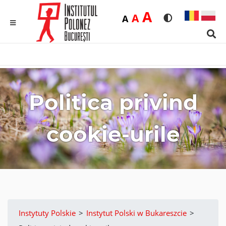
Duża
A
Średnia
A
Domyślna
A
Rozmiar czcionk
Wersja kon
MENU
Sear
Politica privind
cookie-urile
Instytuty Polskie
>
Instytut Polski w Bukareszcie
>