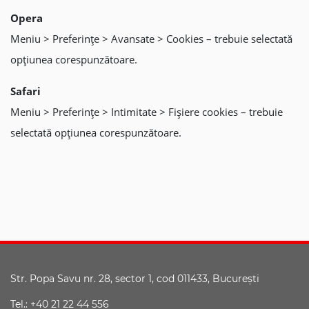
Opera
Meniu > Preferinţe > Avansate > Cookies – trebuie selectată
opţiunea corespunzătoare.
Safari
Meniu > Preferinţe > Intimitate > Fişiere cookies – trebuie
selectată opţiunea corespunzătoare.
Str. Popa Savu nr. 28, sector 1, cod 011433, Bucureşti
Tel.: +40 21 22 44 556