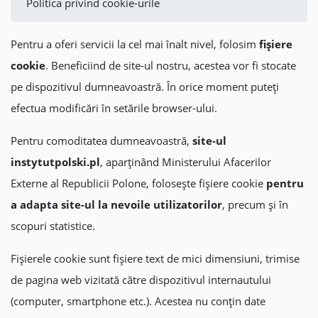
Politica privind cookie-urile
Pentru a oferi servicii la cel mai înalt nivel, folosim
fişiere
cookie
. Beneficiind de site-ul nostru, acestea vor fi stocate
pe dispozitivul dumneavoastră. În orice moment puteți
efectua modificări în setările browser-ului.
Pentru comoditatea dumneavoastră,
site-ul
instytutpolski.pl
, aparținând Ministerului Afacerilor
Externe al Republicii Polone, folosește fişiere cookie
pentru
a adapta site-ul la nevoile utilizatorilor
, precum și în
scopuri statistice.
Fișierele cookie sunt fișiere text de mici dimensiuni, trimise
de pagina web vizitată către dispozitivul internautului
(computer, smartphone etc.). Acestea nu conțin date