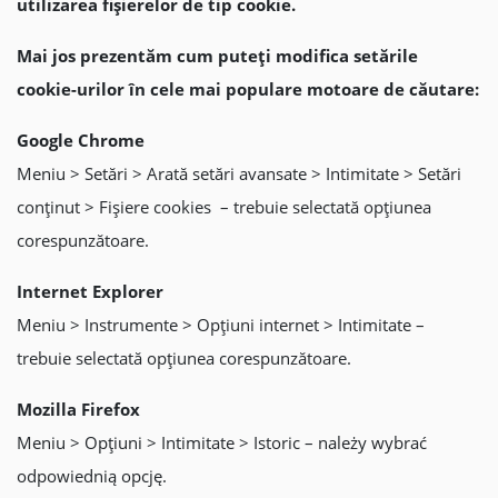
utilizarea fişierelor de tip cookie.
Mai jos prezentăm cum pute
ț
i modifica setările
cookie-urilor în cele mai populare motoa
re de căutare:
Google Chrome
Meniu > Setări > Arată setări avansate > Intimitate > Setări
conţinut > Fişiere cookies – trebuie selectată opţiunea
corespunzătoare.
Internet Explorer
Meniu > Instrumente > Opţiuni internet > Intimitate –
trebuie selectată opţiunea corespunzătoare.
Mozilla Firefox
Meniu > Opţiuni > Intimitate > Istoric – należy wybrać
odpowiednią opcję.