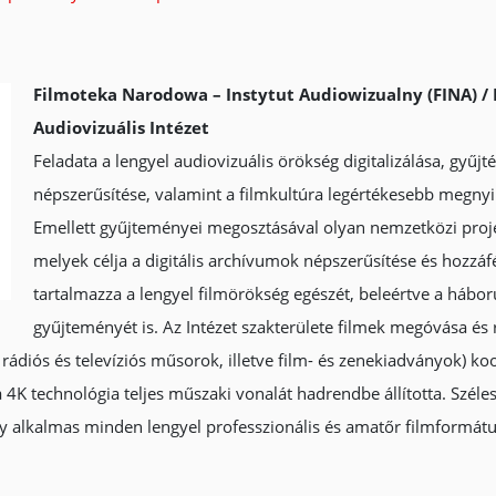
Filmoteka Narodowa – Instytut Audiowizualny (FINA) /
Audiovizuális Intézet
Feladata a lengyel audiovizuális örökség digitalizálása, gyűjté
népszerűsítése, valamint a filmkultúra legértékesebb megnyil
Emellett gyűjteményei megosztásával olyan nemzetközi proj
melyek célja a digitális archívumok népszerűsítése és hozzá
tartalmazza a lengyel filmörökség egészét, beleértve a háború
gyűjteményét is. Az Intézet szakterülete filmek megóvása és 
 rádiós és televíziós műsorok, illetve film- és zenekiadványok) ko
4K technológia teljes műszaki vonalát hadrendbe állította. Széles 
ly alkalmas minden lengyel professzionális és amatőr filmformát