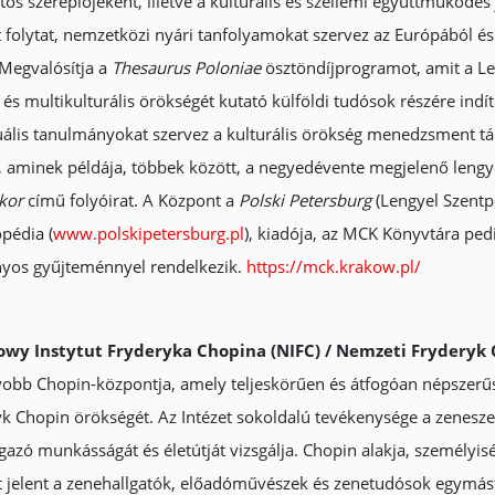
ntos szereplőjeként, illetve a kulturális és szellemi együttműködé
et folytat, nemzetközi nyári tanfolyamokat szervez az Európából é
Megvalósítja a
Thesaurus Poloniae
ösztöndíjprogramot, amit a Le
és multikulturális örökségét kutató külföldi tudósok részére indíto
uális tanulmányokat szervez a kulturális örökség menedzsment tá
t, aminek példája, többek között, a negyedévente megjelenő lengye
nkor
című folyóirat. A Központ a
Polski Petersburg
(Lengyel Szentp
opédia (
www.polskipetersburg.pl
), kiadója, az MCK Könyvtára pedi
yos gyűjteménnyel rendelkezik.
https://mck.krakow.pl/
wy Instytut Fryderyka Chopina (NIFC)
/ Nemzeti Fryderyk 
obb Chopin-központja, amely teljeskörűen és átfogóan népszerűsíti
k Chopin örökségét. Az Intézet sokoldalú tevékenysége a zenesze
gazó munkásságát és életútját vizsgálja. Chopin alakja, személyi
t jelent a zenehallgatók, előadóművészek és zenetudósok egymás