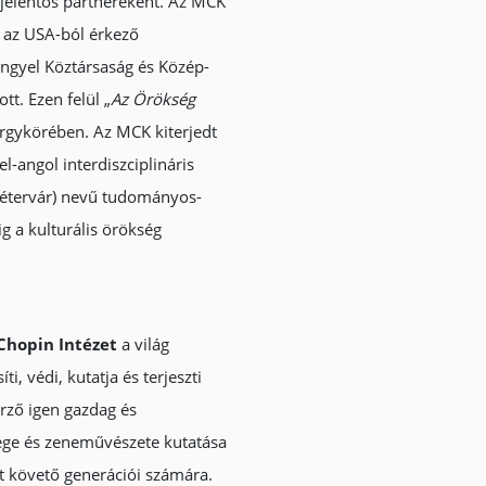
s jelentős partnereként. Az MCK
s az USA-ból érkező
ngyel Köztársaság és Közép-
tt. Ezen felül „
Az Örökség
rgykörében. Az MCK kiterjedt
l-angol interdiszciplináris
étervár) nevű tudományos-
g a kulturális örökség
Chopin Intézet
a világ
, védi, kutatja és terjeszti
rző igen gazdag és
sége és zeneművészete kutatása
t követő generációi számára.