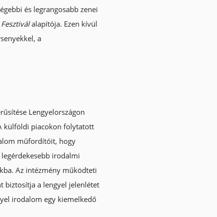
régebbi és legrangosabb zenei
Fesztivál
alapítója. Ezen kívül
senyekkel, a
erűsítése Lengyelországon
 külföldi piacokon folytatott
dalom műfordítóit, hogy
 a legérdekesebb irodalmi
ukba. Az intézmény működteti
biztosítja a lengyel jelenlétet
ngyel irodalom egy kiemelkedő