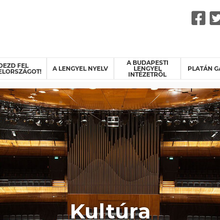
F
A BUDAPESTI
DEZD FEL
A LENGYEL NYELV
LENGYEL
PLATÁN G
ELORSZÁGOT!
INTÉZETRŐL
Kultúra