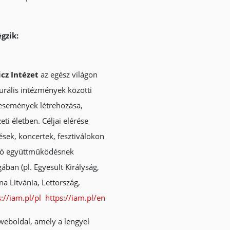
égzik:
cz Intézet
az egész világon
lturális intézmények közötti
 események létrehozása,
i életben. Céljai elérése
tések, koncertek, fesztiválokon
való együttműködésnek
ában (pl. Egyesült Királyság,
a Litvánia, Lettország,
s://iam.pl/pl
https://iam.pl/en
 weboldal, amely a lengyel