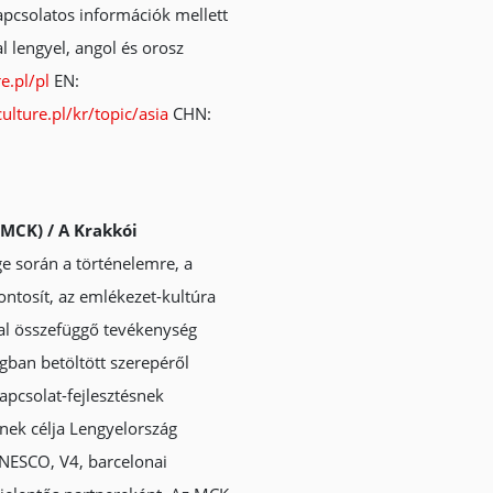
apcsolatos információk mellett
l lengyel, angol és orosz
e.pl/pl
EN:
culture.pl/kr/topic/asia
CHN:
MCK) / A Krakkói
e során a történelemre, a
ontosít, az emlékezet-kultúra
zal összefüggő tevékenység
gban betöltött szerepéről
apcsolat-fejlesztésnek
nek célja Lengyelország
NESCO, V4, barcelonai