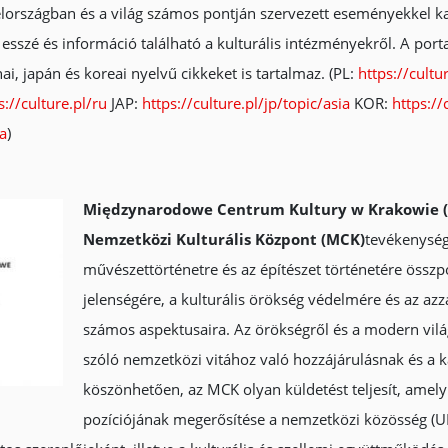
yelországban és a világ számos pontján szervezett eseményekkel k
esszé és információ található a kulturális intézményekről. A porta
i, japán és koreai nyelvű cikkeket is tartalmaz. (PL:
https://cultur
s://culture.pl/ru
JAP:
https://culture.pl/jp/topic/asia
KOR:
https://
ia
)
Międzynarodowe Centrum Kultury w Krakowie (
Nemzetközi Kulturális Központ (MCK)
tevékenység
művészettörténetre és az építészet történetére összp
jelenségére, a kulturális örökség védelmére és az az
számos aspektusaira. Az örökségről és a modern vilá
szóló nemzetközi vitához való hozzájárulásnak és a k
köszönhetően, az MCK olyan küldetést teljesít, amely
pozíciójának megerősítése a nemzetközi közösség (U