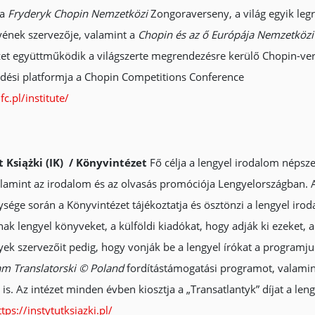
 a
Fryderyk Chopin Nemzetközi
Zongoraverseny, a világ egyik leg
ének szervezője, valamint a
Chopin és az ő Európája Nemzetközi 
zet együttműködik a világszerte megrendezésre kerülő Chopin-ver
ési platformja a Chopin Competitions Conference
fc.pl/institute/
t Książki (IK) / Könyvintézet
Fő célja a lengyel irodalom népsz
alamint az irodalom és az olvasás promóciója Lengyelországban. A
sége során a Könyvintézet tájékoztatja és ösztönzi a lengyel iro
nak lengyel könyveket, a külföldi kiadókat, hogy adják ki ezeket,
ek szervezőit pedig, hogy vonják be a lengyel írókat a programj
m Translatorski © Poland
fordítástámogatási programot, valamint 
s. Az intézet minden évben kiosztja a „Transatlantyk” díjat a le
ttps://instytutksiazki.pl/