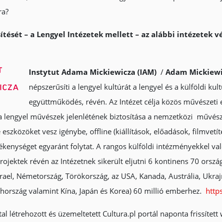
ra?
ítését – a Lengyel Intézetek mellett – az alábbi intézetek v
Instytut Adama Mickiewicza (IAM)
/
Adam Mickiewi
népszerűsíti a lengyel kultúrát a lengyel és a külföldi ku
együttműködés, révén. Az Intézet célja közös művészeti
 lengyel művészek jelenlétének biztosítása a nemzetközi művészet
eszközöket vesz igénybe, offline (kiállítások, előadások, filmvetí
vékenységet egyaránt folytat. A rangos külföldi intézményekkel 
ojektek révén az Intézetnek sikerült eljutni 6 kontinens 70 ország
rael, Németország, Törökország, az USA, Kanada, Austrália, Ukrajn
hország valamint Kína, Japán és Korea) 60 millió emberhez.
http
al létrehozott és üzemeltetett Cultura.pl portál naponta frissített