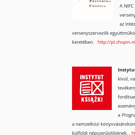
A NIFC
verseny
az Inté
versenyszervezők együttműköd
keretében.
http://pl.chopin.ni
Instytu
kívül, v
tevékeny
fordítsa
esemény
a
Progra
a nemzetközi könyvvásárokon i
külföldi népszerűsítőjének. .
h