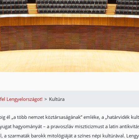
fel Lengyelországot!
>
Kultúra
pig él „a több nemzet köztársaságának” emléke, a „határvidék kul
s nyugat hagyományát – a pravoszláv miszticizmust a latin antikvitás
 a szarmaták barokk mitológiáját a színes népi kultúrával. Lengy