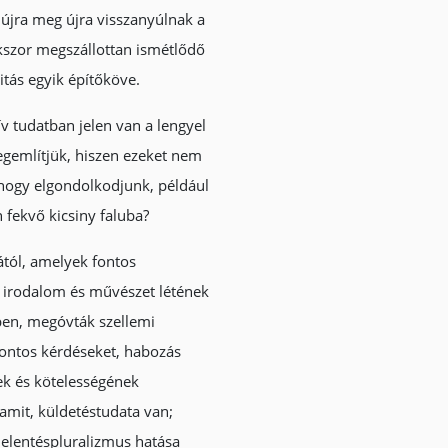
 újra meg újra visszanyúlnak a
okszor megszállottan ismétlődő
itás egyik építőköve.
v tudatban jelen van a lengyel
megemlítjük, hiszen ezeket nem
, hogy elgondolkodjunk, például
 fekvő kicsiny faluba?
ától, amelyek fontos
l irodalom és művészet létének
ben, megóvták szellemi
fontos kérdéseket, habozás
ek és kötelességének
lamit, küldetéstudata van;
 jelentéspluralizmus hatása