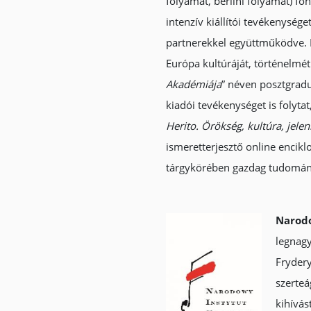
folyamat, berlini folyamat) fo
intenzív kiállítói tevékenység
partnerekkel együttműködve. 
Európa kultúráját, történelmét 
Akadémiája
” néven posztgrad
kiadói tevékenységet is folyta
Herito. Örökség, kultúra, jele
ismeretterjesztő online encikl
tárgykörében gazdag tudomán
Narodo
legnagy
Frydery
szerteá
kihívás