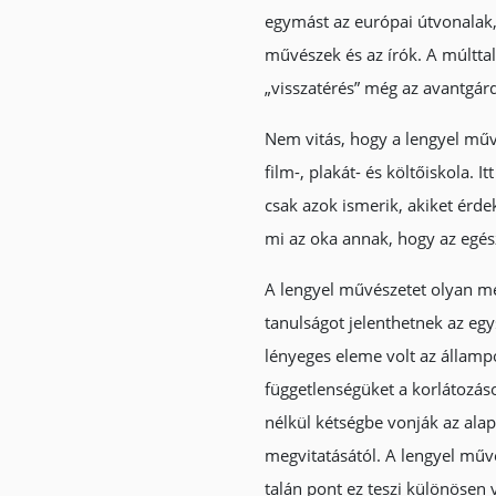
egymást az európai útvonalak,
művészek és az írók. A múltta
„visszatérés” még az avantgárd
Nem vitás, hogy a lengyel művé
film-, plakát- és költőiskola.
csak azok ismerik, akiket érde
mi az oka annak, hogy az egész
A lengyel művészetet olyan meg
tanulságot jelenthetnek az eg
lényeges eleme volt az államp
függetlenségüket a korlátozás
nélkül kétségbe vonják az ala
megvitatásától. A lengyel művé
talán pont ez teszi különösen 