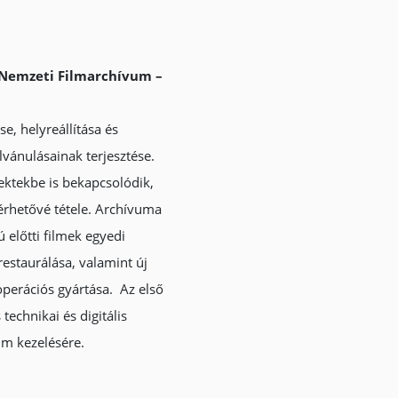
 Nemzeti Filmarchívum –
se, helyreállítása és
vánulásainak terjesztése.
ektekbe is bekapcsolódik,
férhetővé tétele. Archívuma
 előtti filmek egyedi
restaurálása, valamint új
operációs gyártása. Az első
technikai és digitális
um kezelésére.