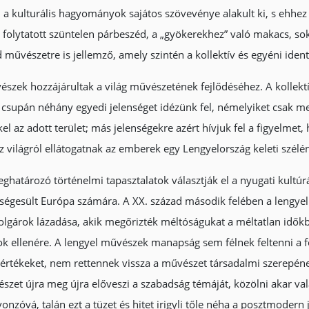
 a kulturális hagyományok sajátos szövevénye alakult ki, s ehhez
l folytatott szüntelen párbeszéd, a „gyökerekhez” való makacs, s
 művészetre is jellemző, amely szintén a kollektív és egyéni ident
szek hozzájárultak a világ művészetének fejlődéséhez. A kollektí
 Itt csupán néhány egyedi jelenséget idézünk fel, némelyiket csak 
kel az adott terület; más jelenségekre azért hívjuk fel a figyelmet
 világról ellátogatnak az emberek egy Lengyelország keleti szélén
határozó történelmi tapasztalatok választják el a nyugati kultúr
ységesült Európa számára. A XX. század második felében a lengye
olgárok lázadása, akik megőrizték méltóságukat a méltatlan idők
ok ellenére. A lengyel művészek manapság sem félnek feltenni a 
pértékeket, nem rettennek vissza a művészet társadalmi szerepén
szet újra meg újra előveszi a szabadság témáját, közölni akar va
vonzóvá, talán ezt a tüzet és hitet irigyli tőle néha a posztmodern