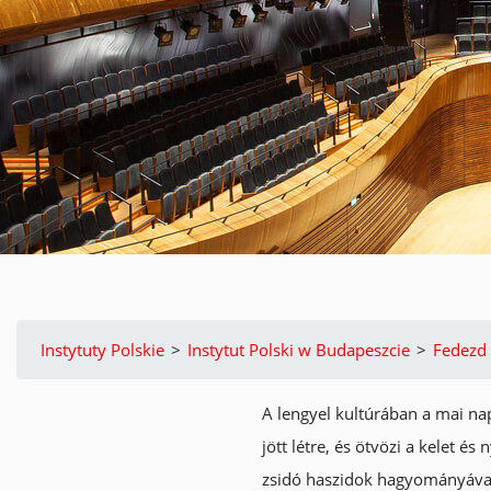
Instytuty Polskie
>
Instytut Polski w Budapeszcie
>
Fedezd 
A lengyel kultúrában a mai na
jött létre, és ötvözi a kelet é
zsidó haszidok hagyományával,