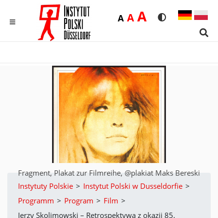
Duża
A
Średnia
A
Domyślna
A
Rozmiar czcionk
Wersja kon
MENU
Sear
Fragment, Plakat zur Filmreihe, @plakiat Maks Bereski
Instytuty Polskie
>
Instytut Polski w Dusseldorfie
>
Programm
>
Program
>
Film
>
Jerzy Skolimowski – Retrospektywa z okazji 85.