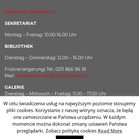
Deklaracja dostępności
SEKRETARIAT
Montag – Freitag: 10.00-16.00 Uhr
BIBLIOTHEK
Dienstag – Donnerstag: 12.00 – 16.00 Uhr
Fristverlängerung
:
Tel.: 0211 866 96 18
Mail:
monika.werner@instytutpolski.pl
GALERIE
Dienstag – Mittwoch – Freitag: 11.00 – 17.00 Uhr
W celu świadczenia usług na najwyższym poziomie stosujemy
Donnerstag: 11.00 – 19.00 Uhr
pliki cookies. Korzystanie z naszej witryny oznacza, że będą
one zamieszczane w Państwa urządzeniu. W każdym
momencie można dokonać zmiany ustawień Państwa
Facebook
Twitter
Youtube
Instagram
przeglądarki. Zobacz politykę cookies
Read More
Sc