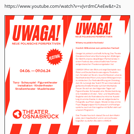
https://www.youtube.com/watch?v=vJvrdmCAeEw&t=2s