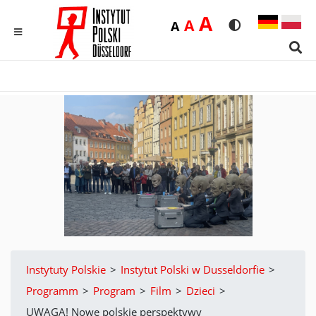
Duża
A
Średnia
A
Domyślna
A
Rozmiar czcionk
Wersja kon
MENU
Sear
Instytuty Polskie
>
Instytut Polski w Dusseldorfie
>
Programm
>
Program
>
Film
>
Dzieci
>
UWAGA! Nowe polskie perspektywy