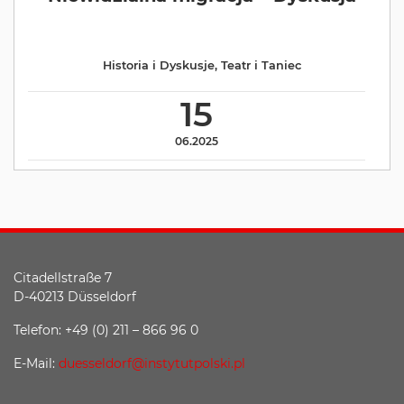
Historia i Dyskusje
,
Teatr i Taniec
15
06.2025
Citadellstraße 7
D-40213 Düsseldorf
Telefon: +49 (0) 211 – 866 96 0
E-Mail:
duesseldorf@instytutpolski.pl