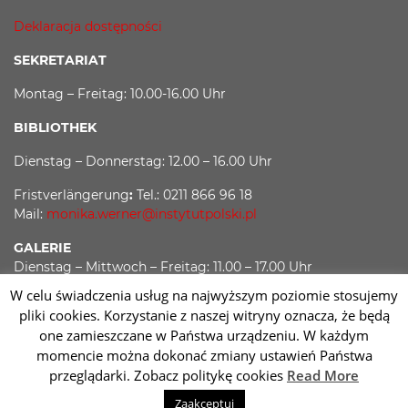
Deklaracja dostępności
SEKRETARIAT
Montag – Freitag: 10.00-16.00 Uhr
BIBLIOTHEK
Dienstag – Donnerstag: 12.00 – 16.00 Uhr
Fristverlängerung
:
Tel.: 0211 866 96 18
Mail:
monika.werner@instytutpolski.pl
GALERIE
Dienstag – Mittwoch – Freitag: 11.00 – 17.00 Uhr
W celu świadczenia usług na najwyższym poziomie stosujemy
Donnerstag: 11.00 – 19.00 Uhr
pliki cookies. Korzystanie z naszej witryny oznacza, że będą
one zamieszczane w Państwa urządzeniu. W każdym
momencie można dokonać zmiany ustawień Państwa
Facebook
Twitter
Youtube
Instagram
przeglądarki. Zobacz politykę cookies
Read More
Sc
Zaakceptuj