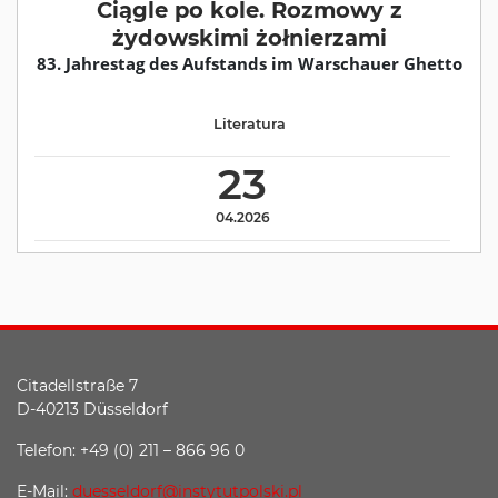
Ciągle po kole. Rozmowy z
żydowskimi żołnierzami
83. Jahrestag des Aufstands im Warschauer Ghetto
Literatura
23
04.2026
Citadellstraße 7
D-40213 Düsseldorf
Telefon: +49 (0) 211 – 866 96 0
E-Mail:
duesseldorf@instytutpolski.pl