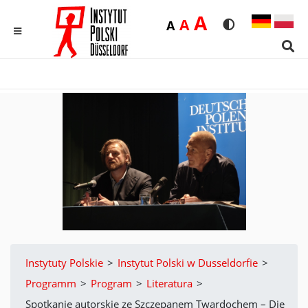
Duża
A
Średnia
A
Domyślna
A
Rozmiar czcionk
Wersja kon
MENU
Sear
Instytuty Polskie
>
Instytut Polski w Dusseldorfie
>
Programm
>
Program
>
Literatura
>
Spotkanie autorskie ze Szczepanem Twardochem – Die