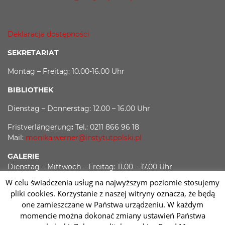
Deklaracja dostępności
SEKRETARIAT
Montag – Freitag: 10.00-16.00 Uhr
BIBLIOTHEK
Dienstag – Donnerstag: 12.00 – 16.00 Uhr
Fristverlängerung
:
Tel.: 0211 866 96 18
Mail:
monika.werner@instytutpolski.pl
GALERIE
Dienstag – Mittwoch – Freitag: 11.00 – 17.00 Uhr
W celu świadczenia usług na najwyższym poziomie stosujemy
Donnerstag: 11.00 – 19.00 Uhr
pliki cookies. Korzystanie z naszej witryny oznacza, że będą
one zamieszczane w Państwa urządzeniu. W każdym
momencie można dokonać zmiany ustawień Państwa
Facebook
Twitter
Youtube
Instagram