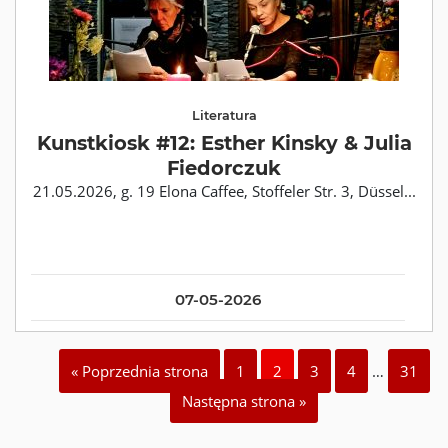
Literatura
Kunstkiosk #12: Esther Kinsky & Julia
Fiedorczuk
21.05.2026, g. 19 Elona Caffee, Stoffeler Str. 3, Düssel...
07-05-2026
« Poprzednia strona
1
2
3
4
…
31
Następna strona »