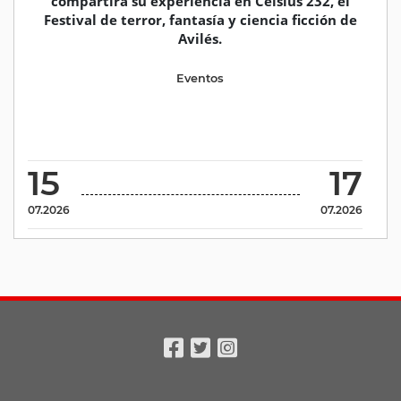
compartirá su experiencia en Celsius 232, el
Festival de terror, fantasía y ciencia ficción de
Avilés.
Eventos
15
17
07.2026
07.2026
Facebook
Twitter
Instagram