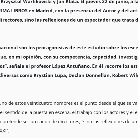
rzysztof Warlikowski y Jan Klata. El jueves 22 de junio, a l
ARIMA LIBROS en Madrid, con la presencia del Autor y del act
irectores, sino las reflexiones de un espectador que trata 
nacional son los protagonistas de este estudio sobre los esc
 que, en mi opinión, con su competencia, capacidad, investi
s”, señala el profesor López Antuñano. En él recorre los est
 diversos como Krystian Lupa, Declan Donnellan, Robert Wi
 uno de estos veinticuatro nombres es el punto desde el que se va
 el sentido de la puesta en escena, el trabajo con los actores y el 
pretende ser un canon de directores, “sino las reflexiones de un
XXI”.