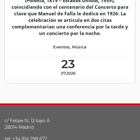
(Polonia, 1879 – Estados Unidos, 1959),
coincidiendo con el centenario del Concerto para
clave que Manuel de Falla le dedicó en 1926. La
celebración se articula en dos citas
complementarias: una conferencia por la tarde y
un concierto por la noche.
Eventos
,
Música
23
07.2026
c/ Felipe IV, 12 bajo A
28014 Madrid
tel: +34 914 298 672