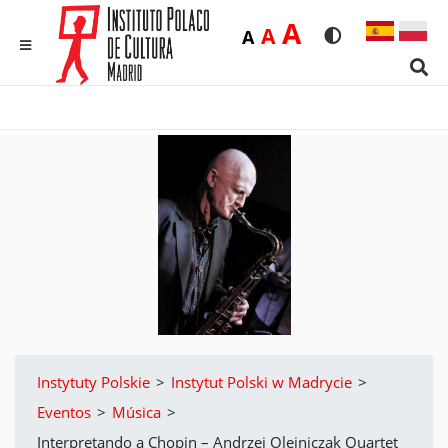
Duża
A
Średnia
A
Domyślna
A
Rozmiar czcionk
Wersja kon
MENU
Sear
Instytuty Polskie
>
Instytut Polski w Madrycie
>
Eventos
>
Música
>
Interpretando a Chopin – Andrzej Olejniczak Quartet