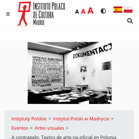
Duża
A
Średnia
A
Domyślna
A
Rozmiar czcionk
Wersja kon
MENU
Sear
Instytuty Polskie
>
Instytut Polski w Madrycie
>
Eventos
>
Artes visuales
>
A contrapelo. Textos de arte no-oficial en Polonia