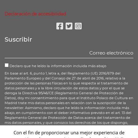
Declaración de accesibilidad
Facebook
Twitter
Instagram
Suscribir
Declaro que he leído la información incluida más abajo
En base al art. 6, punto 1, letra a, del Reglamento (UE) 2016/679 del
Parlamento Europeo y del Consejo de 27 de abril de 2016, relativo a la
protección de las personas físicas en lo que respecta al tratamiento de
datos personales y a la libre circulación de estos datos y por el que se
deroga la Directiva 95/46/CE (Reglamento General de Protección de
Datos), doy mi consentimiento para que el Instituto Polaco de Cultura en
Madrid trate mis datos personales en relación con la suscripción de la
newsletter. Asimismo, declaro que he leído la información incluida más
abajo, en cumplimento con el deber informativo previsto en el art. 13 del
Reglamento General de Protección de Datos acerca del tratamiento de
mis datos personales, y que conozco los derechos de los que dispongo,
enumerados en los art. 15-20 del RGPD.
Con el fin de proporcionar una mejor experiencia de