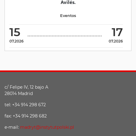
Avilés.
Eventos
15
17
07.2026
07.2026
c/ Felipe IV, 12 bajo A
28014 Madrid
tel: +34 914 298 672
fax: +34 914 298 682
e-mail:
madryt@instytutpolski.pl