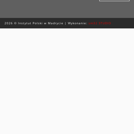
2026 © Instytut Polski w Madrycie | Wykonanie:
sm32 STUDIO