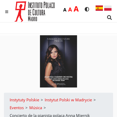
Duża
A
Średnia
A
Domyślna
A
Rozmiar czcionk
Wersja kon
MENU
Sear
Instytuty Polskie
>
Instytut Polski w Madrycie
>
Eventos
>
Música
>
Concierto de la pianista polaca Anna Miernik