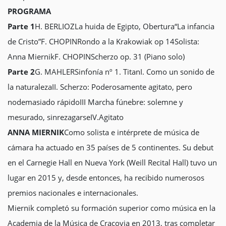
PROGRAMA
Parte 1
H. BERLIOZLa huida de Egipto, Obertura“La infancia
de Cristo”F. CHOPINRondo a la Krakowiak op 14Solista:
Anna MiernikF. CHOPINScherzo op. 31 (Piano solo)
Parte 2
G. MAHLERSinfonía nº 1. TitanI. Como un sonido de
la naturalezaII. Scherzo: Poderosamente agitato, pero
nodemasiado rápidoIII Marcha fúnebre: solemne y
mesurado, sinrezagarseIV.Agitato
ANNA MIERNIK
Como solista e intérprete de música de
cámara ha actuado en 35 países de 5 continentes. Su debut
en el Carnegie Hall en Nueva York (Weill Recital Hall) tuvo un
lugar en 2015 y, desde entonces, ha recibido numerosos
premios nacionales e internacionales.
Miernik completó su formación superior como música en la
Academia de la Música de Cracovia en 2013, tras completar